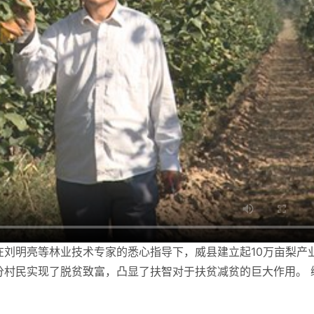
刘明亮等林业技术专家的悉心指导下，威县建立起10万亩梨产
分村民实现了脱贫致富，凸显了扶智对于扶贫减贫的巨大作用。 