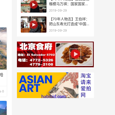
楷模马万祺：国家国家，
祖国是国澳门是家
2019-09-29
【70年人物志】王伯祥：
把山东寿光打造成“中国蔬
菜之乡”
2019-09-29
哈
0