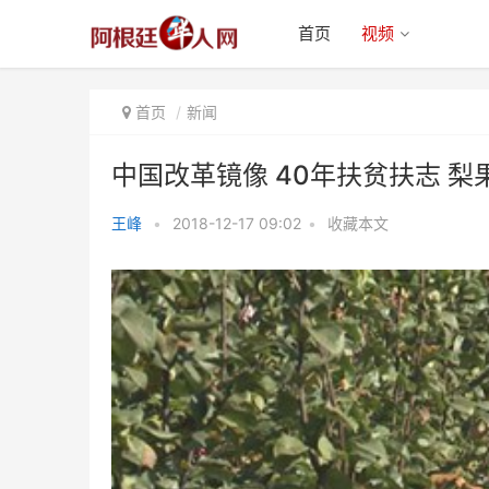
首页
视频
首页
新闻
中国改革镜像 40年扶贫扶志​ 梨
王峰
•
2018-12-17 09:02
•
收藏本文
中国改革镜像 40年扶贫扶志​ 梨果
飘香