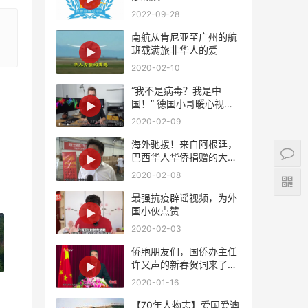
2022-09-28
南航从肯尼亚至广州的航
班载满旅非华人的爱
2020-02-10
“我不是病毒？我是中
国！” 德国小哥暖心视频
支持中国！
2020-02-09
海外驰援！来自阿根廷，
巴西华人华侨捐赠的大批
量紧缺医疗物资将陆续抵
2020-02-08
达国内
最强抗疫辟谣视频，为外
国小伙点赞
2020-02-03
侨胞朋友们，国侨办主任
许又声的新春贺词来了，
请查收！
2020-01-16
【70年人物志】爱国爱澳