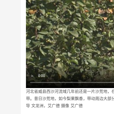
河北省威县西沙河流域几年前还是一片沙荒地，在
带。昔日沙荒地，如今梨果飘香，带动周边大部
导 文龙洲，艾广德 摄像 艾广德