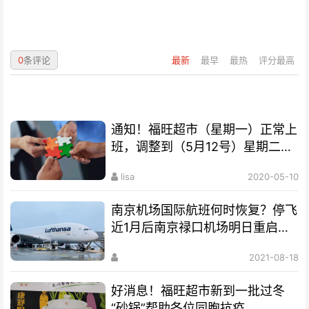
0
条评论
最新
最早
最热
评分最高
通知！福旺超市（星期一）正常上
班，调整到（5月12号）星期二公
休，请新老客户互相转告
lisa
2020-05-10
南京机场国际航班何时恢复？停飞
近1月后南京禄口机场明日重启国
内航班！
2021-08-18
好消息！福旺超市新到一批过冬
“砂锅”帮助各位同胞抗疫