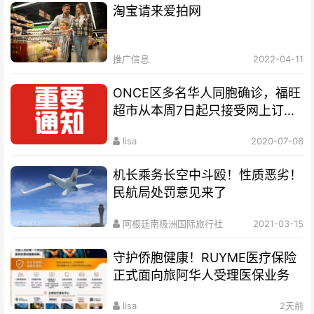
淘宝请来爱拍网
推广信息
2022-04-11
ONCE区多名华人同胞确诊，福旺
超市从本周7日起只接受网上订货
服务
lisa
2020-07-06
机长乘务长空中斗殴！性质恶劣！
民航局处罚意见来了
阿根廷南极洲国际旅行社
2021-03-15
守护侨胞健康！RUYME医疗保险
正式面向旅阿华人受理医保业务
lisa
2天前