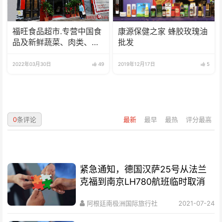
福旺食品超市.专营中国食
康源保健之家 蜂胶玫瑰油
品及新鲜蔬菜、肉类、
批发
鱼、海鲜
2022年03月30日
49
2019年12月17日
5
0
条评论
最新
最早
最热
评分最高
紧急通知，德国汉萨25号从法兰
克福到南京LH780航班临时取消
阿根廷南极洲国际旅行社
2021-07-24