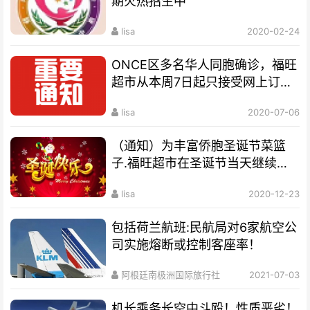
期火热招生中
lisa
2020-02-24
ONCE区多名华人同胞确诊，福旺
超市从本周7日起只接受网上订货
服务
lisa
2020-07-06
（通知）为丰富侨胞圣诞节菜篮
子.福旺超市在圣诞节当天继续营
业
lisa
2020-12-23
包括荷兰航班:民航局对6家航空公
司实施熔断或控制客座率！
阿根廷南极洲国际旅行社
2021-07-03
机长乘务长空中斗殴！性质恶劣！