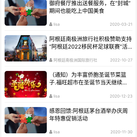
御府餐厅推出送餐服务，在“封城”
期间也能吃上中国美食
lisa
2020-03-21
阿根廷南极洲旅行社积极赞助支持
“阿根廷2022移民杯足球联赛”活
动
阿根廷南极洲国际旅行社
2022-10-27
（通知）为丰富侨胞圣诞节菜篮
子.福旺超市在圣诞节当天继续营
业
lisa
2020-12-23
感恩回馈:阿根廷茅台酒举办庆周
年特惠促销活动
lisa
2020-11-30