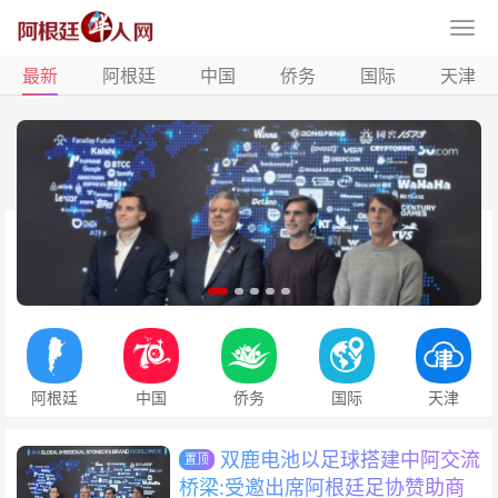
最新
阿根廷
中国
侨务
国际
天津
阿根廷
中国
侨务
国际
天津
双鹿电池以足球搭建中阿交流
置顶
桥梁:受邀出席阿根廷足协赞助商