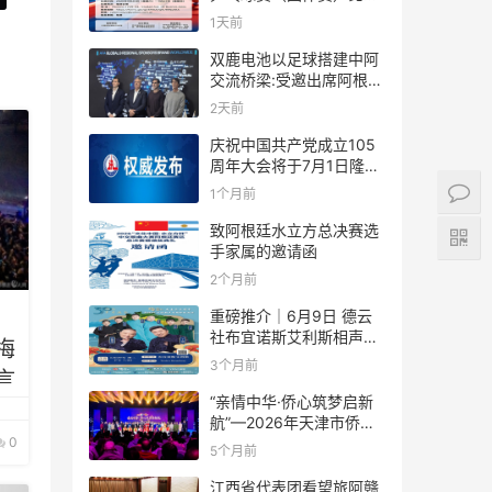
规则
1天前
双鹿电池以足球搭建中阿
交流桥梁:受邀出席阿根廷
足协赞助商招待会！
2天前
庆祝中国共产党成立105
周年大会将于7月1日隆重
举行
1个月前
致阿根廷水立方总决赛选
手家属的邀请函
2个月前
重磅推介｜6月9日 德云
社布宜诺斯艾利斯相声专
梅
场！国风曲艺邂逅南美风
3个月前
言
情，多元文化狂欢全城集
结！
“亲情中华·侨心筑梦启新
航”—2026年天津市侨界
0
新春联谊活动成功举办
5个月前
江西省代表团看望旅阿赣