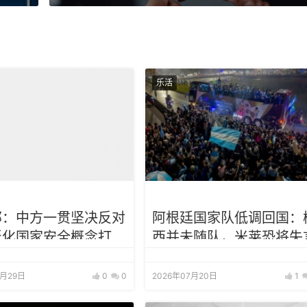
乐活
部：中方一贯坚决反对
阿根廷国家队低调回国：
泛化国家安全概念打压
西并未随队，米莱恐将失
企业
7月29日
0
0
2026年07月20日
1