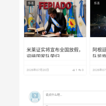
乐活
乐活
米莱证实将宣布全国放假，
阿根
迎接国家队荣归
队凯旋
2026年07月20日
1
0
2026年0