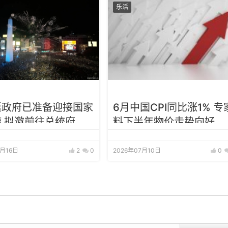
乐活
廷政府已准备迎接国家
6月中国CPI同比涨1% 专
 拟邀前往总统府
料下半年物价走势向好
7月16日
2
0
2026年07月10日
0