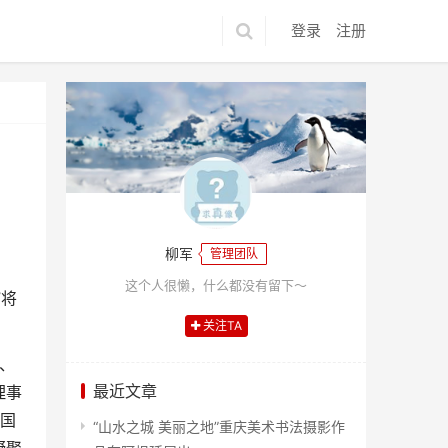
登录
注册
柳军
管理团队
这个人很懒，什么都没有留下～
”将
关注TA
、
最近文章
理事
砖国
“山水之城 美丽之地”重庆美术书法摄影作