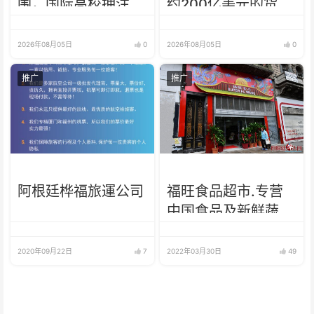
围，国际高校押注中
约200亿美元的货币
国未来
互换 有效期增至5年
2026年08月05日
0
2026年08月05日
0
推广
推广
阿根廷桦福旅運公司
福旺食品超市.专营
中国食品及新鲜蔬
菜、肉类、鱼、海鲜
2020年09月22日
7
2022年03月30日
49