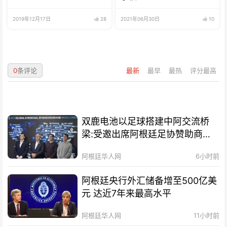
2019年12月17日
28
2021年06月30日
10
0
条评论
最新
最早
最热
评分最高
双鹿电池以足球搭建中阿交流桥
梁:受邀出席阿根廷足协赞助商招
待会！
阿根廷华人网
6小时前
阿根廷央行外汇储备增至500亿美
元 达近7年来最高水平
阿根廷华人网
11小时前