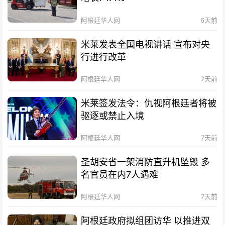
阿根廷华人网
6天前
米莱发表全国电视讲话 宣布对央
行进行改革
阿根廷华人网
7天前
米莱签发法令：仇视阿根廷者将被
驱逐或禁止入境
阿根廷华人网
7天前
圣胡安省一架消防直升机坠毁 多
名官员在内7人遇难
阿根廷华人网
7天前
阿根廷政府拟组团访华 以推进双