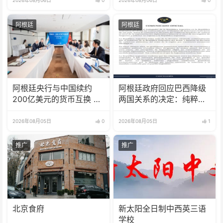
2026年08月06日
0
2026年08月06日
0
阿根廷
阿根廷
阿根廷央行与中国续约
阿根廷政府回应巴西降级
200亿美元的货币互换 有
两国关系的决定：纯粹意
效期增至5年
识形态问题
2026年08月05日
0
2026年08月05日
1
推广
推广
北京食府
新太阳全日制中西英三语
学校