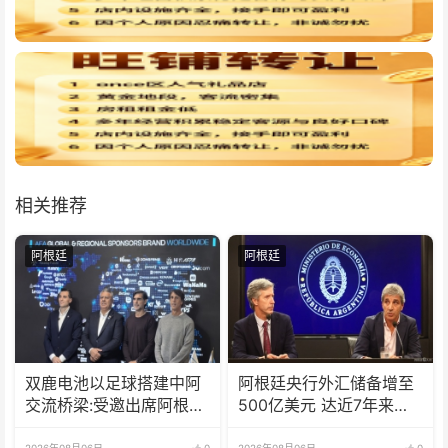
相关推荐
阿根廷
阿根廷
双鹿电池以足球搭建中阿
阿根廷央行外汇储备增至
交流桥梁:受邀出席阿根廷
500亿美元 达近7年来最
足协赞助商招待会！
高水平