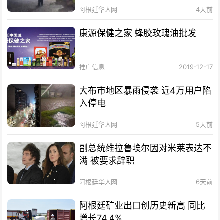
阿根廷华人网
4天前
康源保健之家 蜂胶玫瑰油批发
推广信息
2019-12-17
大布市地区暴雨侵袭 近4万用户陷
入停电
阿根廷华人网
5天前
副总统维拉鲁埃尔因对米莱表达不
满 被要求辞职
阿根廷华人网
6天前
阿根廷矿业出口创历史新高 同比
增长74.4%