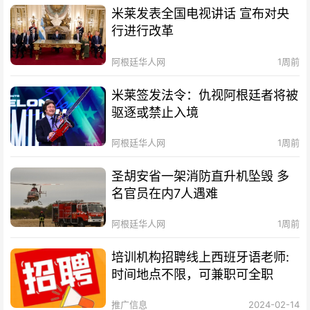
米莱发表全国电视讲话 宣布对央
行进行改革
阿根廷华人网
1周前
米莱签发法令：仇视阿根廷者将被
驱逐或禁止入境
阿根廷华人网
1周前
圣胡安省一架消防直升机坠毁 多
名官员在内7人遇难
阿根廷华人网
1周前
培训机构招聘线上西班牙语老师:
时间地点不限，可兼职可全职
推广信息
2024-02-14