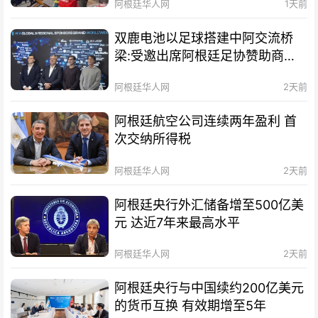
阿根廷华人网
1天前
双鹿电池以足球搭建中阿交流桥
梁:受邀出席阿根廷足协赞助商招
待会！
阿根廷华人网
2天前
阿根廷航空公司连续两年盈利 首
次交纳所得税
阿根廷华人网
2天前
阿根廷央行外汇储备增至500亿美
元 达近7年来最高水平
阿根廷华人网
2天前
阿根廷央行与中国续约200亿美元
的货币互换 有效期增至5年