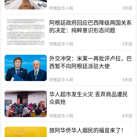
阿根廷华人网
3天前
阿根廷政府回应巴西降级两国关系
的决定：纯粹意识形态问题
阿根廷华人网
3天前
外交冲突：米莱一再批评卢拉，巴
西暂不向阿根廷派驻大使
阿根廷华人网
4天前
华人超市发生火灾 丢弃商品遭民
众疯抢
阿根廷华人网
4天前
旅阿华侨华人烟民的福音来了！