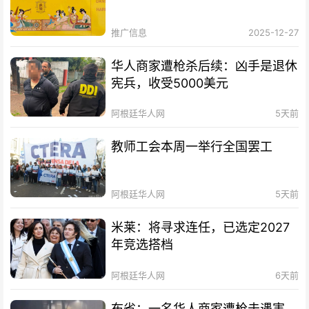
推广信息
2025-12-27
华人商家遭枪杀后续：凶手是退休
宪兵，收受5000美元
阿根廷华人网
5天前
教师工会本周一举行全国罢工
阿根廷华人网
5天前
米莱：将寻求连任，已选定2027
年竞选搭档
阿根廷华人网
6天前
布省：一名华人商家遭枪击遇害