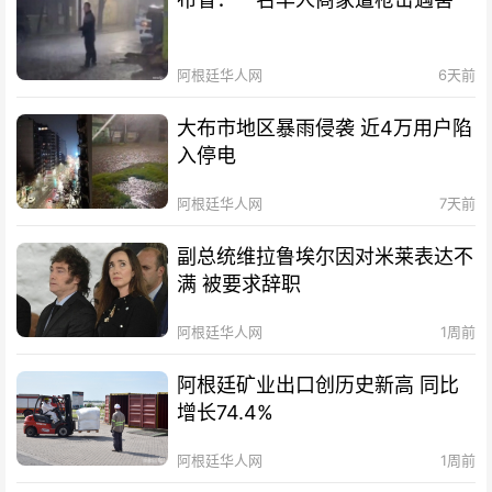
阿根廷华人网
6天前
大布市地区暴雨侵袭 近4万用户陷
入停电
阿根廷华人网
7天前
副总统维拉鲁埃尔因对米莱表达不
满 被要求辞职
阿根廷华人网
1周前
阿根廷矿业出口创历史新高 同比
增长74.4%
阿根廷华人网
1周前