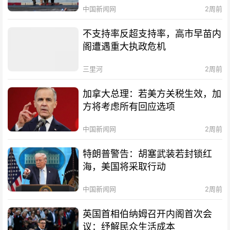
中国新闻网
2周前
不支持率反超支持率，高市早苗内
阁遭遇重大执政危机
三里河
2周前
加拿大总理：若美方关税生效，加
方将考虑所有回应选项
中国新闻网
2周前
特朗普警告：胡塞武装若封锁红
海，美国将采取行动
中国新闻网
2周前
英国首相伯纳姆召开内阁首次会
议：纾解民众生活成本