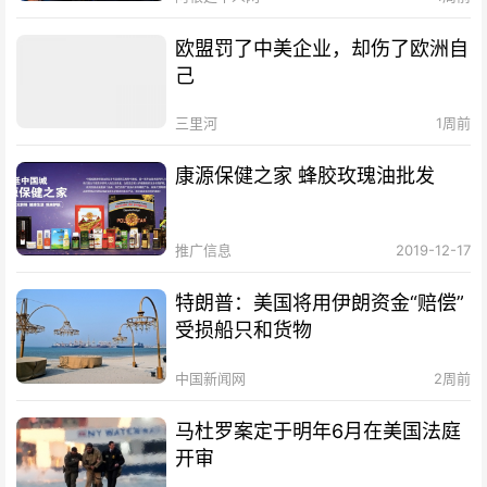
欧盟罚了中美企业，却伤了欧洲自
己
三里河
1周前
康源保健之家 蜂胶玫瑰油批发
推广信息
2019-12-17
特朗普：美国将用伊朗资金“赔偿”
受损船只和货物
中国新闻网
2周前
马杜罗案定于明年6月在美国法庭
开审