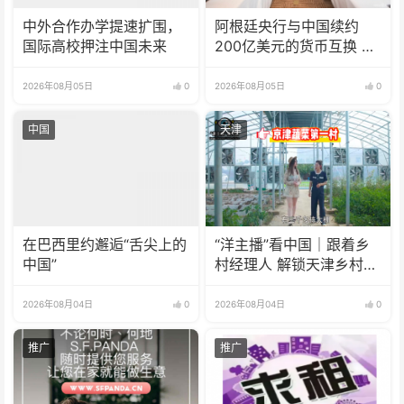
中外合作办学提速扩围，
阿根廷央行与中国续约
国际高校押注中国未来
200亿美元的货币互换 有
效期增至5年
2026年08月05日
0
2026年08月05日
0
中国
天津
在巴西里约邂逅“舌尖上的
“洋主播”看中国｜跟着乡
中国”
村经理人 解锁天津乡村振
兴新模式
2026年08月04日
0
2026年08月04日
0
推广
推广