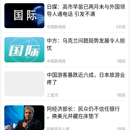
日媒：高市早苗已两月未与外国领
导人通电话 引发不满
中国新闻网
3天前
中方：乌克兰问题局势发展令人担
忧
中国新闻网
1周前
中国游客暴跌近六成，日本旅游业
疼了
三里河
1周前
阿经济部长：民众仍不信任银行
，换美元并藏在床垫下
阿根廷华人网
1周前