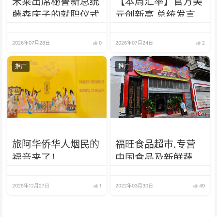
米莱出席秘鲁新总统
【本周汇率】官方美
藤森庆子的就职仪式
元创新高 总统发言
人：可能会到1800
2026年07月28日
0
2026年07月24日
2
推广
推广
旅阿华侨华人烟民的
福旺食品超市.专营
福音来了！
中国食品及新鲜蔬
菜、肉类、鱼、海鲜
2025年12月27日
1
2022年03月30日
49