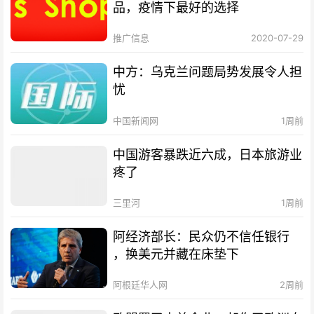
品，疫情下最好的选择
推广信息
2020-07-29
中方：乌克兰问题局势发展令人担
忧
中国新闻网
1周前
中国游客暴跌近六成，日本旅游业
疼了
三里河
1周前
阿经济部长：民众仍不信任银行
，换美元并藏在床垫下
阿根廷华人网
2周前