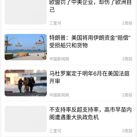
欧盟罚了中美企业，却伤了欧洲自
己
三里河
2周前
特朗普：美国将用伊朗资金“赔偿”
受损船只和货物
中国新闻网
2周前
马杜罗案定于明年6月在美国法庭
开审
中国新闻网
2周前
不支持率反超支持率，高市早苗内
阁遭遇重大执政危机
三里河
2周前