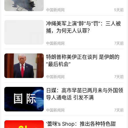
中国新闻网
5天前
冲绳美军上演“醉”与“罚”：三人被
捕，为何无人认罪？
中国新闻网
7天前
特朗普称美伊正在谈判 是伊朗的
“最后机会”
中国新闻网
7天前
日媒：高市早苗已两月未与外国领
导人通电话 引发不满
中国新闻网
7天前
‘蕾咪’s Shop：推出各种特色甜