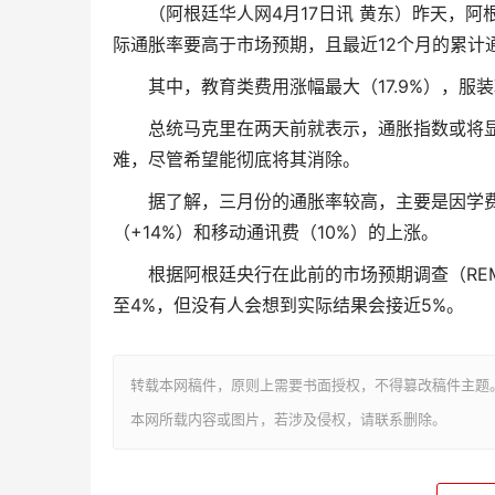
（阿根廷华人网4月17日讯 黄东）昨天，阿根
际通胀率要高于市场预期，且最近12个月的累计通
其中，教育类费用涨幅最大（17.9%），服装鞋
总统马克里在两天前就表示，通胀指数或将显示
难，尽管希望能彻底将其消除。
据了解，三月份的通胀率较高，主要是因学费
（+14%）和移动通讯费（10%）的上涨。
根据阿根廷央行在此前的市场预期调查（REM
至4%，但没有人会想到实际结果会接近5%。
转载本网稿件，原则上需要书面授权，不得篡改稿件主题
本网所载内容或图片，若涉及侵权，请联系删除。