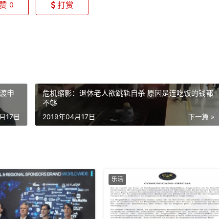
赞
打赏
0
渡申
危机缩影：退休老人欲跳轨自杀 原因是连吃饭的钱都
不够
4月17日
2019年04月17日
下一篇 »
乐活