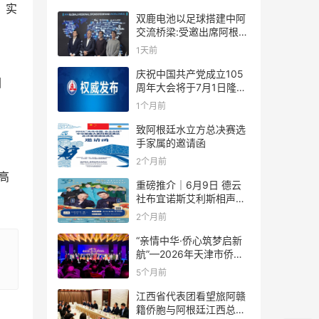
，实
双鹿电池以足球搭建中阿
交流桥梁:受邀出席阿根廷
足协赞助商招待会！
1天前
庆祝中国共产党成立105
困
周年大会将于7月1日隆重
举行
1个月前
致阿根廷水立方总决赛选
手家属的邀请函
2个月前
高
重磅推介｜6月9日 德云
社布宜诺斯艾利斯相声专
场！国风曲艺邂逅南美风
2个月前
情，多元文化狂欢全城集
结！
“亲情中华·侨心筑梦启新
航”—2026年天津市侨界
新春联谊活动成功举办
5个月前
江西省代表团看望旅阿赣
籍侨胞与阿根廷江西总商