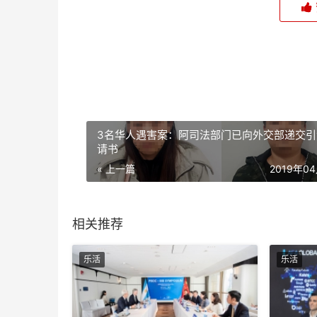
3名华人遇害案：阿司法部门已向外交部递交引
请书
« 上一篇
2019年0
相关推荐
乐活
乐活