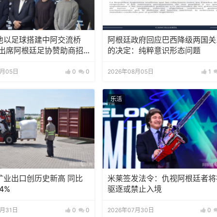
池以足球搭建中阿交流桥
阿根廷政府回应巴西降级两国关
邀出席阿根廷足协赞助商招
的决定：纯粹意识形态问题
8月05日
0
0
2026年08月05日
1
乐活
矿业出口创历史新高 同比
米莱签发法令：仇视阿根廷者将
4%
驱逐或禁止入境
7月31日
0
0
2026年07月30日
0