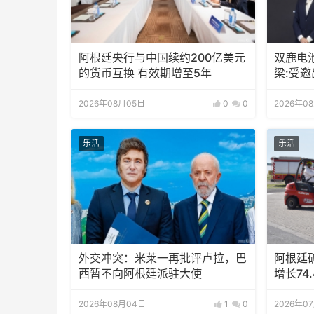
阿根廷央行与中国续约200亿美元
双鹿电
的货币互换 有效期增至5年
梁:受
待会！
2026年08月05日
0
0
2026年0
乐活
乐活
外交冲突：米莱一再批评卢拉，巴
阿根廷
西暂不向阿根廷派驻大使
增长74.
2026年08月04日
1
0
2026年0