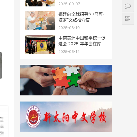
会座谈
2025-09-07
福建向全球招募“小马可·
波罗”文旅推介官
2025-08-10
中南美洲中国和平统一促
进会 2025 年年会在库拉
索圆满举行，共绘反“独”
2025-06-12
促统宏伟蓝图