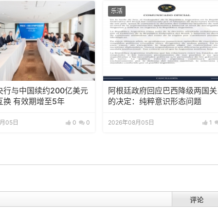
乐活
央行与中国续约200亿美元
阿根廷政府回应巴西降级两国关
互换 有效期增至5年
的决定：纯粹意识形态问题
8月05日
0
0
2026年08月05日
1
评论