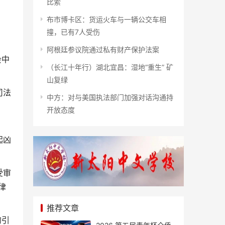
比索
布市博卡区：货运火车与一辆公交车相
撞，已有7人受伤
阿根廷参议院通过私有财产保护法案
会中
（长江十年行）湖北宜昌：湿地“重生” 矿
山复绿
司法
中方：对与美国执法部门加强对话沟通持
开放态度
起凶
受审
律
推荐文章
的引