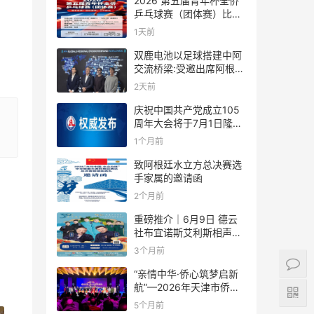
2026 第五届青年杯全侨
乒乓球赛（团体赛）比赛
规则
1天前
双鹿电池以足球搭建中阿
交流桥梁:受邀出席阿根廷
足协赞助商招待会！
2天前
庆祝中国共产党成立105
周年大会将于7月1日隆重
举行
1个月前
致阿根廷水立方总决赛选
手家属的邀请函
2个月前
重磅推介｜6月9日 德云
社布宜诺斯艾利斯相声专
场！国风曲艺邂逅南美风
3个月前
情，多元文化狂欢全城集
结！
“亲情中华·侨心筑梦启新
航”—2026年天津市侨界
新春联谊活动成功举办
5个月前