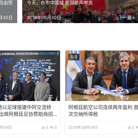
自由贸
今天，布市中国城 爱国歌声嘹亮
6月30日
2019年06月30日
下一篇 »
乐活
池以足球搭建中阿交流桥
阿根廷航空公司连续两年盈利 
邀出席阿根廷足协赞助商招
次交纳所得税
8月06日
0
0
2026年08月06日
3