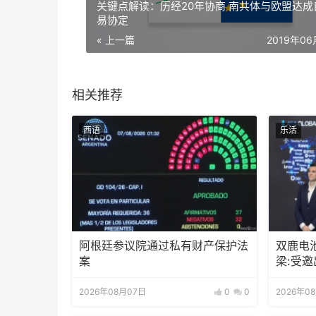
关键点解读：历经20年协商 南共体与欧盟达成
易协定
« 上一篇
2019年0
相关推荐
西语
乐活
阿根廷参议院通过私有财产保护法
双鹿电
案
梁:受
待会！
2026年08月07日
0
0
2026年0