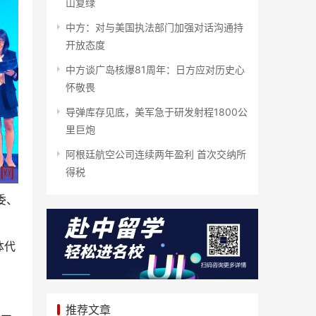
山复绿
中方：对与美国执法部门加强对话沟通持
开放态度
中方谈广岛核爆81周年：日方应对历史心
怀敬畏
导弹库存见底，美军急于研发射程1800公
里巨炮
阿根廷航空公司连续两年盈利 首次交纳所
得税
委、
体代
推荐文章