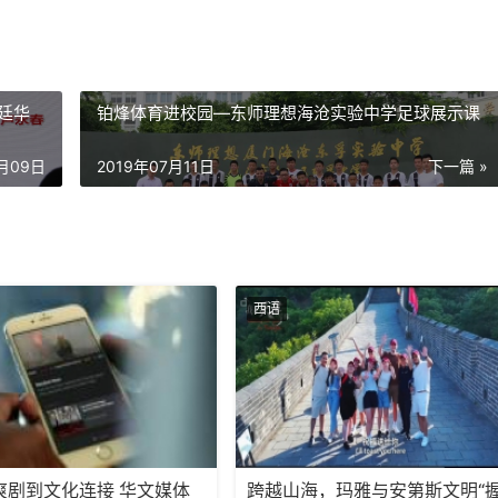
廷华
铂烽体育进校园—东师理想海沧实验中学足球展示课
7月09日
2019年07月11日
下一篇 »
西语
爽剧到文化连接 华文媒体
跨越山海，玛雅与安第斯文明“