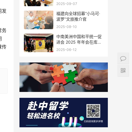
会座谈
2025-09-07
同发
福建向全球招募“小马可·
波罗”文旅推介官
2025-08-10
常务
中南美洲中国和平统一促
明
进会 2025 年年会在库拉
球传
索圆满举行，共绘反“独”
2025-06-12
促统宏伟蓝图