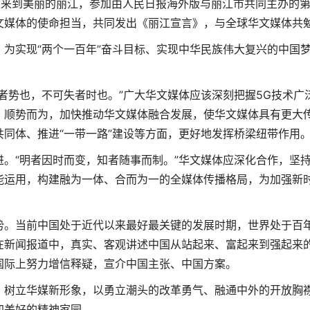
来到美丽的丽江，参加由人民日报海外版与丽江市共同主办的
文媒体的使命担当，共同发出《丽江宣言》，与全球华文媒体共
实现“两个一百年”奋斗目标、实现中华民族伟大复兴的中国
势也，不可失者时也。”广大华文媒体应该深刻把握5G技术广
、顺势而为，加快推动华文媒体融合发展，使华文媒体具有更大
同体、推进“一带一路”建设等方面，更好地发挥桥梁纽带作用
“明者因时而变，知者随事而制。”华文媒体应深化合作，坚
能运用，构建融为一体、合而为一的全媒体传播格局，为加强新
。当前中国处于近代以来最好最关键的发展时期，世界处于百
在新闻报道中，真实、客观讲述中国从站起来、富起来到强起来
国际上努力增信释疑，宣介中国主张、中国方案。
树立华媒新形象，以勇立潮头的改革勇气、融通中外的开放胸
加美好的精神家园。