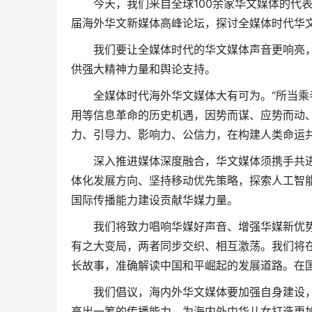
今天，我们来自全球100余家华文媒体的代表
届海外华文新媒体高峰论坛，探讨全媒体时代华
我们要让全媒体时代的华文媒体声音更响亮，为
供强大精神力量和舆论支持。
全媒体时代海外华文媒体大有可为。“所当乘者
用等信息革命的历史机遇，因势而谋、应势而动
力、引导力、影响力、公信力，在构建人类命运共
深入推进媒体深度融合，华文媒体须携手共进。
体化发展方向、坚持移动优先策略，探索人工智
国际传播能力建设贡献华媒力量。
我们将致力唱响华媒好声音、增强华媒新优势
有之大变局，两者同步交织、相互激荡。我们将
长故事，准确解读中国和平崛起的发展道路。在
我们倡议，海内外华文媒体要加强自身建设，
高出一筹的传播能力，为海内外中华儿女打造更