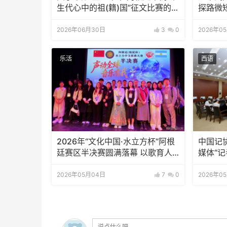
生代心中的祖(籍)国”征文比赛的通
探路微
知
2026年06月30日
3
0
2026年0
乐活
西语
2026年“文化中国·水立方杯”阿根
中国记
廷赛区半决赛圆满落幕 以歌育人
媒体“
传承中华文化 培育华裔新生代
2026年05月04日
7
0
2026年0