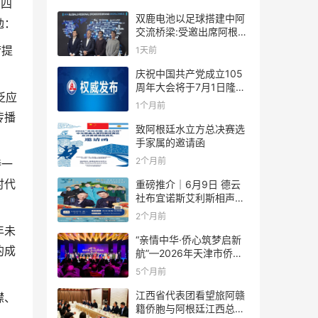
第四
双鹿电池以足球搭建中阿
勉：
交流桥梁:受邀出席阿根廷
足协赞助商招待会！
梦提
1天前
庆祝中国共产党成立105
周年大会将于7月1日隆重
泛应
举行
1个月前
传播
致阿根廷水立方总决赛选
。
手家属的邀请函
2个月前
持一
时代
重磅推介｜6月9日 德云
社布宜诺斯艾利斯相声专
场！国风曲艺邂逅南美风
2个月前
情，多元文化狂欢全城集
年未
结！
“亲情中华·侨心筑梦启新
的成
航”—2026年天津市侨界
新春联谊活动成功举办
5个月前
江西省代表团看望旅阿赣
襟、
籍侨胞与阿根廷江西总商