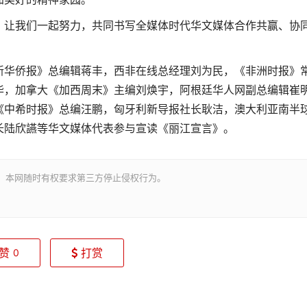
让我们一起努力，共同书写全媒体时代华文媒体合作共赢、协
华侨报》总编辑蒋丰，西非在线总经理刘为民，《非洲时报》
华，加拿大《加西周末》主编刘焕宇，阿根廷华人网副总编辑崔
《中希时报》总编汪鹏，匈牙利新导报社长耿洁，澳大利亚南半
长陆欣讌等华文媒体代表参与宣读《丽江宣言》。
。本网随时有权要求第三方停止侵权行为。
赞
打赏
0