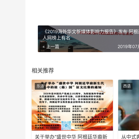
《2019海外华文新媒体影响力报告》发布 阿根
人网榜上有名
« 上一篇
2019年0
相关推荐
乐活
西语
关于举办“盛世中华 阿根廷华裔新
从中式