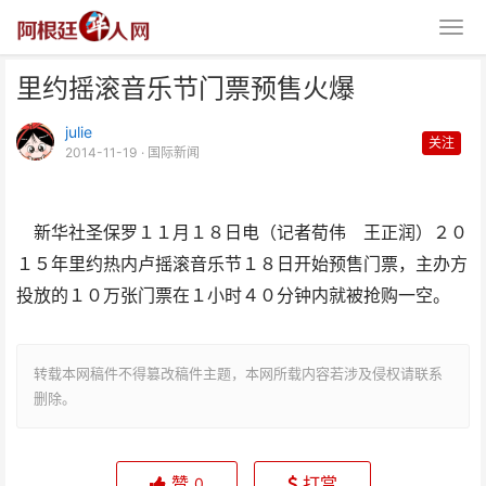
里约摇滚音乐节门票预售火爆
julie
关注
2014-11-19
· 国际新闻
新华社圣保罗１１月１８日电（记者荀伟 王正润）２０
里约摇滚音乐节门票预售火爆
１５年里约热内卢摇滚音乐节１８日开始预售门票，主办方
投放的１０万张门票在１小时４０分钟内就被抢购一空。
转载本网稿件不得篡改稿件主题，本网所载内容若涉及侵权请联系
删除。
赞
打赏
0