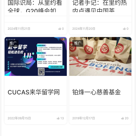
国际识局：从里约看
记者手记：在里约热
全球，G20峰会如何
内卢遇见中国茶
回应全球四大复杂挑
战？
2024年11月21日
0
2024年11月20日
0
推广
推广
CUCAS来华留学网
铂烽一心慈善基金
2022年09月15日
13
2019年12月17日
20