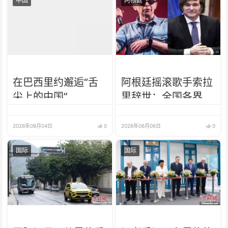
中国
阿根廷
在巴西里约邂逅“舌
阿根廷摇滚歌手索拉
尖上的中国”
里辞世：全国各界哀
悼，政府发文
2026年08月04日
0
2026年06月06日
0
国际
国际