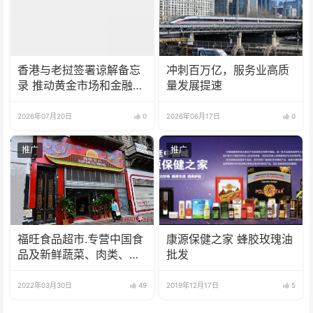
香港与老挝签署谅解备忘
冲刺百万亿，服务业高质
录 推动黄金市场和金融服
量发展提速
务合作
2026年07月20日
0
2026年06月17日
0
推广
推广
福旺食品超市.专营中国食
康源保健之家 蜂胶玫瑰油
品及新鲜蔬菜、肉类、
批发
鱼、海鲜
2022年03月30日
49
2019年12月17日
5