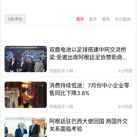
0
条评论
最新
最早
最热
评分最高
双鹿电池以足球搭建中阿交流桥
梁:受邀出席阿根廷足协赞助商招
待会！
阿根廷华人网
2小时前
消费持续低迷：7月份中小企业零
售同比下降3.8%
阿根廷华人网
6小时前
阿根廷驻巴西大使回国 两国外交
关系面临考验