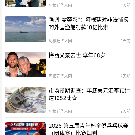
阿根廷华人网
1天前
强调“零容忍”：阿根廷对非法捕捞
的外国渔船罚款18亿比索
阿根廷华人网
1天前
梅西父亲去世 享年68岁
阿根廷华人网
2天前
市场预期调查：年底美元汇率预计
达1652比索
阿根廷华人网
2天前
2026 第五届青年杯全侨乒乓球赛
（团体赛）比赛规则