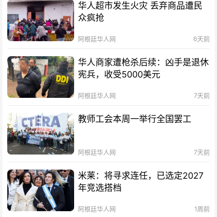
华人超市发生火灾 丢弃商品遭民
众疯抢
阿根廷华人网
6天前
华人商家遭枪杀后续：凶手是退休
宪兵，收受5000美元
阿根廷华人网
7天前
教师工会本周一举行全国罢工
阿根廷华人网
7天前
米莱：将寻求连任，已选定2027
年竞选搭档
阿根廷华人网
1周前