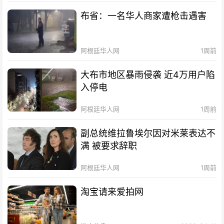
布省：一名华人商家遭枪击遇害
阿根廷华人网
1周前
大布市地区暴雨侵袭 近4万用户陷
入停电
阿根廷华人网
1周前
副总统维拉鲁埃尔因对米莱表达不
满 被要求辞职
阿根廷华人网
1周前
淘宝请来爱拍网