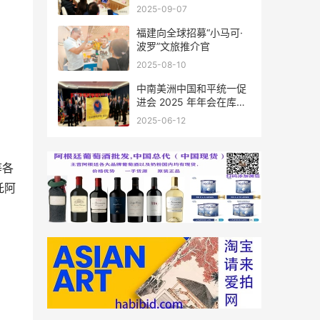
会座谈
2025-09-07
福建向全球招募“小马可·
波罗”文旅推介官
2025-08-10
中南美洲中国和平统一促
进会 2025 年年会在库拉
索圆满举行，共绘反“独”
2025-06-12
促统宏伟蓝图
等各
托阿