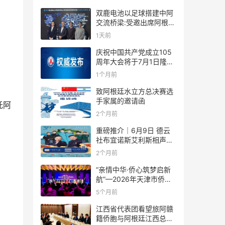
双鹿电池以足球搭建中阿
交流桥梁:受邀出席阿根廷
足协赞助商招待会！
1天前
庆祝中国共产党成立105
周年大会将于7月1日隆重
举行
1个月前
致阿根廷水立方总决赛选
手家属的邀请函
托阿
2个月前
重磅推介｜6月9日 德云
社布宜诺斯艾利斯相声专
场！国风曲艺邂逅南美风
2个月前
情，多元文化狂欢全城集
结！
“亲情中华·侨心筑梦启新
航”—2026年天津市侨界
新春联谊活动成功举办
5个月前
江西省代表团看望旅阿赣
籍侨胞与阿根廷江西总商