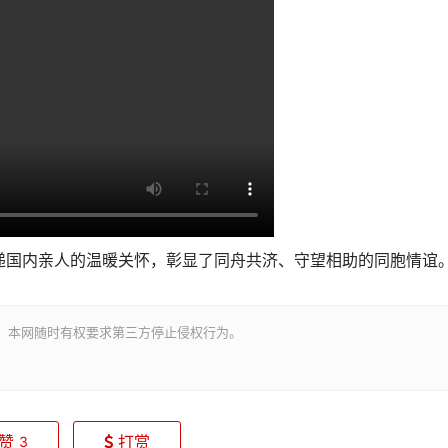
递国内亲人的温暖关怀，彰显了同舟共济、守望相助的同胞情谊
。本网随时有权要求第三方停止侵权行为。
赞
打赏
3