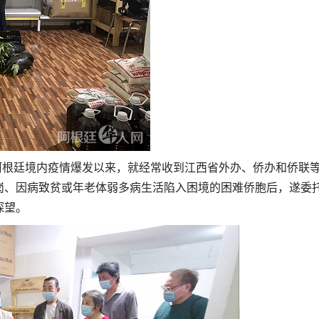
廷境内疫情爆发以来，就经常收到江西省外办、侨办和侨联
岗、因病致贫或年老体弱多病生活陷入困境的困难侨胞后，遂委
探望。