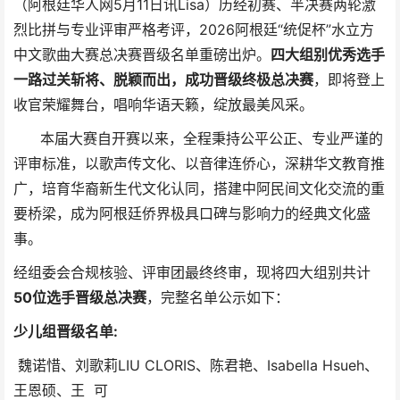
（阿根廷华人网5月11日讯Lisa）历经初赛、半决赛两轮激
烈比拼与专业评审严格考评，2026阿根廷“统促杯”水立方
中文歌曲大赛总决赛晋级名单重磅出炉。
四大组别优秀选手
一路过关斩将、脱颖而出，成功晋级终极总决赛
，即将登上
收官荣耀舞台，唱响华语天籁，绽放最美风采。
本届大赛自开赛以来，全程秉持公平公正、专业严谨的
评审标准，以歌声传文化、以音律连侨心，深耕华文教育推
广，培育华裔新生代文化认同，搭建中阿民间文化交流的重
要桥梁，成为阿根廷侨界极具口碑与影响力的经典文化盛
事。
经组委会合规核验、评审团最终终审，现将四大组别共计
50位选手晋级
总决赛
，
完整名单公示如下：
少儿组晋级名单:
魏诺惜、刘歌莉LIU CLORIS、陈君艳、Isabella Hsueh、
王恩硕、王 可