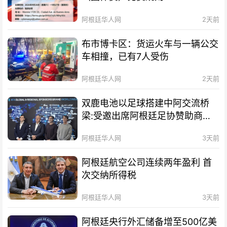
阿根廷华人网
2天前
布市博卡区：货运火车与一辆公交
车相撞，已有7人受伤
阿根廷华人网
2天前
双鹿电池以足球搭建中阿交流桥
梁:受邀出席阿根廷足协赞助商招
待会！
阿根廷华人网
3天前
阿根廷航空公司连续两年盈利 首
次交纳所得税
阿根廷华人网
3天前
阿根廷央行外汇储备增至500亿美