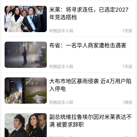
米莱：将寻求连任，已选定2027
年竞选搭档
阿根廷华人网
7天前
布省：一名华人商家遭枪击遇害
阿根廷华人网
7天前
大布市地区暴雨侵袭 近4万用户陷
入停电
阿根廷华人网
1周前
副总统维拉鲁埃尔因对米莱表达不
满 被要求辞职