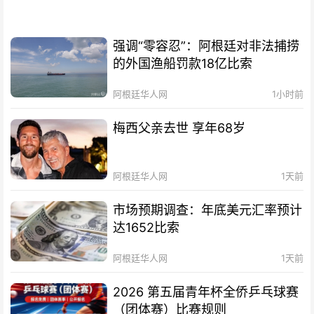
强调“零容忍”：阿根廷对非法捕捞
的外国渔船罚款18亿比索
阿根廷华人网
1小时前
梅西父亲去世 享年68岁
阿根廷华人网
1天前
市场预期调查：年底美元汇率预计
达1652比索
阿根廷华人网
1天前
2026 第五届青年杯全侨乒乓球赛
（团体赛）比赛规则