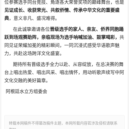
位参赛选手同台竞技、角逐各大荣誉奖项的巅峰舞台，也是
见证成长、收获荣光、共叙侨情、传承中华文化的重要盛
典
，意义非凡、盛况难得。
在此诚挚邀请各位
晋级选手的家人、亲友、侨界同胞踊
跃到场观赛助阵，亲临现场为选手呐喊加油、鼓掌喝彩，
共
同见证荣耀加冕的精彩瞬间，一同沉浸式感受华语歌声魅
力，共赴这场跨洋文化盛宴。
期待所有晋级选手全力以赴、从容绽放，在总决赛的舞
台上唱出热爱、唱出风采、唱出情怀，用动听歌声续写中阿
文化交融的美好篇章。
阿根廷水立方组委会
转载本网稿件不得篡改稿件主题，本网所载内容若涉及侵权请联系