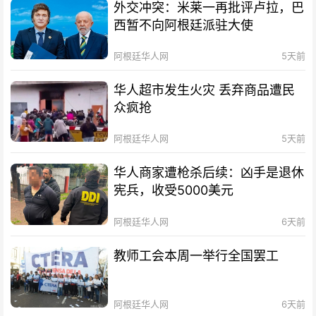
外交冲突：米莱一再批评卢拉，巴
西暂不向阿根廷派驻大使
阿根廷华人网
5天前
华人超市发生火灾 丢弃商品遭民
众疯抢
阿根廷华人网
5天前
华人商家遭枪杀后续：凶手是退休
宪兵，收受5000美元
阿根廷华人网
6天前
教师工会本周一举行全国罢工
阿根廷华人网
6天前