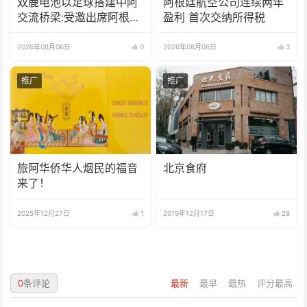
双鹿电池以足球搭建中阿
阿根廷航空公司连续两年
交流桥梁:受邀出席阿根廷
盈利 首次交纳所得税
足协赞助商招待会！
2026年08月06日
0
2026年08月06日
3
推广
推广
旅阿华侨华人烟民的福音
北京食府
来了！
2025年12月27日
1
2019年12月17日
28
0
条评论
最新
最早
最热
评分最高