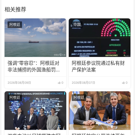
相关推荐
阿根廷
中国
强调“零容忍”：阿根廷对
阿根廷参议院通过私有财
非法捕捞的外国渔船罚款
产保护法案
18亿比索
2026年08月09日
0
2026年08月07日
0
阿根廷
阿根廷