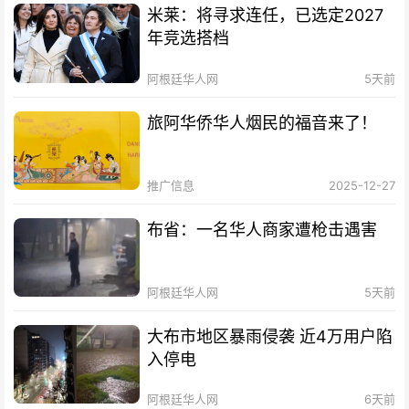
米莱：将寻求连任，已选定2027
年竞选搭档
阿根廷华人网
5天前
旅阿华侨华人烟民的福音来了！
推广信息
2025-12-27
布省：一名华人商家遭枪击遇害
阿根廷华人网
5天前
大布市地区暴雨侵袭 近4万用户陷
入停电
阿根廷华人网
6天前