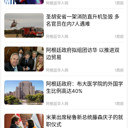
阿根廷华人网
1周前
圣胡安省一架消防直升机坠毁 多
名官员在内7人遇难
阿根廷华人网
1周前
阿根廷政府拟组团访华 以推进双
边贸易
阿根廷华人网
1周前
阿根廷政府：布大医学院的外国学
生比例高达40%
阿根廷华人网
1周前
米莱出席秘鲁新总统藤森庆子的就
职仪式