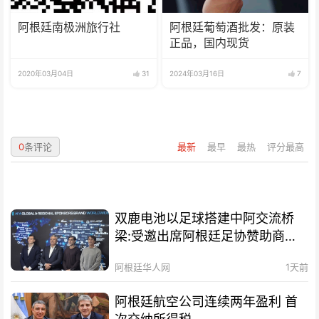
阿根廷南极洲旅行社
阿根廷葡萄酒批发：原装
正品，国内现货
2020年03月04日
31
2024年03月16日
7
0
条评论
最新
最早
最热
评分最高
双鹿电池以足球搭建中阿交流桥
梁:受邀出席阿根廷足协赞助商招
待会！
阿根廷华人网
1天前
阿根廷航空公司连续两年盈利 首