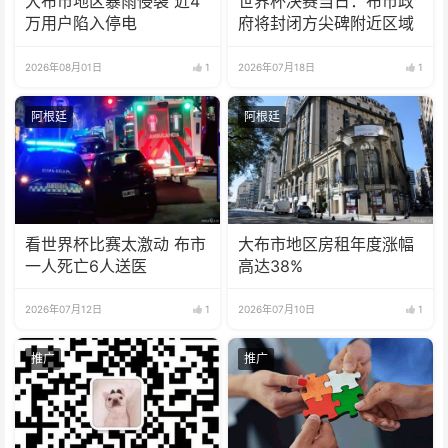
大布市地区暴雨侵袭 近4
世界杯决赛当日：布市政
万用户陷入停电
府将封闭方尖碑附近区域
2026年08月01日
1
2026年07月18日
1
阿根廷
阿根廷
看世界杯比赛太激动 布市
大布市地区房租年度涨幅
一人死亡6人送医
高达38%
2026年07月12日
1
2026年07月10日
1
推广
推广