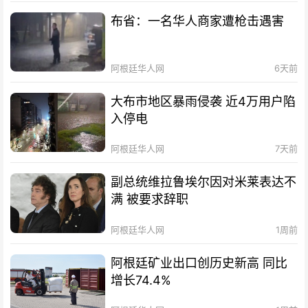
布省：一名华人商家遭枪击遇害
阿根廷华人网
6天前
大布市地区暴雨侵袭 近4万用户陷
入停电
阿根廷华人网
7天前
副总统维拉鲁埃尔因对米莱表达不
满 被要求辞职
阿根廷华人网
1周前
阿根廷矿业出口创历史新高 同比
增长74.4%