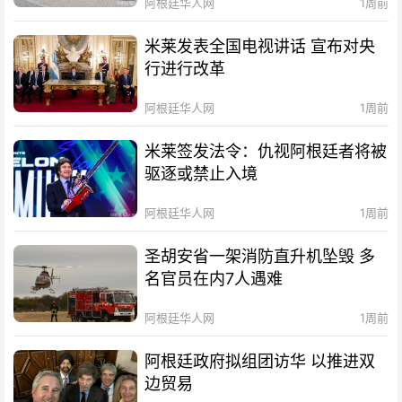
阿根廷华人网
1周前
米莱发表全国电视讲话 宣布对央
行进行改革
阿根廷华人网
1周前
米莱签发法令：仇视阿根廷者将被
驱逐或禁止入境
阿根廷华人网
1周前
圣胡安省一架消防直升机坠毁 多
名官员在内7人遇难
阿根廷华人网
1周前
阿根廷政府拟组团访华 以推进双
边贸易