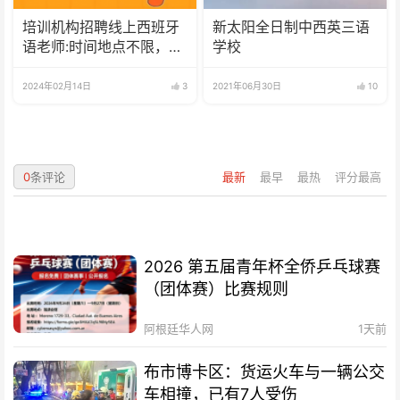
培训机构招聘线上西班牙
新太阳全日制中西英三语
语老师:时间地点不限，可
学校
兼职可全职
2024年02月14日
3
2021年06月30日
10
0
条评论
最新
最早
最热
评分最高
2026 第五届青年杯全侨乒乓球赛
（团体赛）比赛规则
阿根廷华人网
1天前
布市博卡区：货运火车与一辆公交
车相撞，已有7人受伤