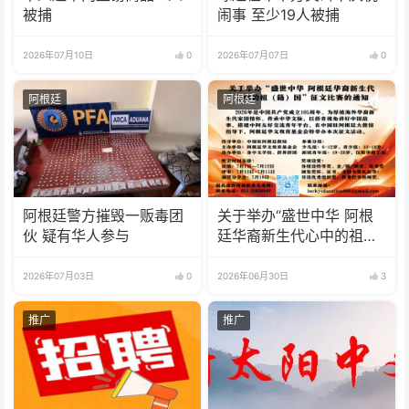
被捕
闹事 至少19人被捕
2026年07月10日
0
2026年07月07日
0
阿根廷
阿根廷
阿根廷警方摧毁一贩毒团
关于举办“盛世中华 阿根
伙 疑有华人参与
廷华裔新生代心中的祖
(籍)国”征文比赛的通知
2026年07月03日
0
2026年06月30日
3
推广
推广