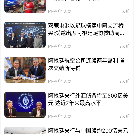
阿根廷华人网
1天前
双鹿电池以足球搭建中阿交流桥
梁:受邀出席阿根廷足协赞助商招
待会！
阿根廷华人网
2天前
阿根廷航空公司连续两年盈利 首
次交纳所得税
阿根廷华人网
2天前
阿根廷央行外汇储备增至500亿美
元 达近7年来最高水平
阿根廷华人网
2天前
阿根廷央行与中国续约200亿美元