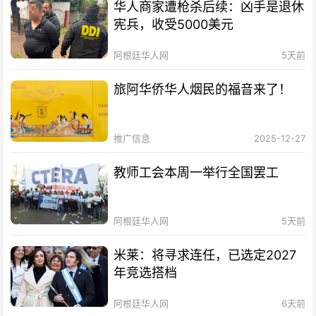
华人商家遭枪杀后续：凶手是退休
宪兵，收受5000美元
阿根廷华人网
5天前
旅阿华侨华人烟民的福音来了！
推广信息
2025-12-27
教师工会本周一举行全国罢工
阿根廷华人网
5天前
米莱：将寻求连任，已选定2027
年竞选搭档
阿根廷华人网
6天前