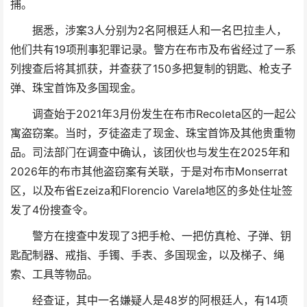
捕。
据悉，涉案3人分别为2名阿根廷人和一名巴拉圭人，
他们共有19项刑事犯罪记录。警方在布市及布省经过了一系
列搜查后将其抓获，并查获了150多把复制的钥匙、枪支子
弹、珠宝首饰及多国现金。
调查始于2021年3月份发生在布市Recoleta区的一起公
寓盗窃案。当时，歹徒盗走了现金、珠宝首饰及其他贵重物
品。司法部门在调查中确认，该团伙也与发生在2025年和
2026年的布市其他盗窃案有关联，于是对布市Monserrat
区，以及布省Ezeiza和Florencio Varela地区的多处住址签
发了4份搜查令。
警方在搜查中发现了3把手枪、一把仿真枪、子弹、钥
匙配制器、戒指、手镯、手表、多国现金，以及梯子、绳
索、工具等物品。
经查证，其中一名嫌疑人是48岁的阿根廷人，有14项