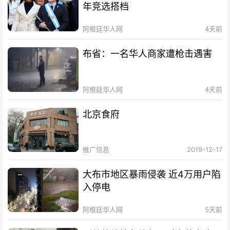
年竞选搭档
阿根廷华人网
4天前
布省：一名华人商家遭枪击遇害
阿根廷华人网
4天前
北京食府
推广信息
2019-12-17
大布市地区暴雨侵袭 近4万用户陷
入停电
阿根廷华人网
5天前