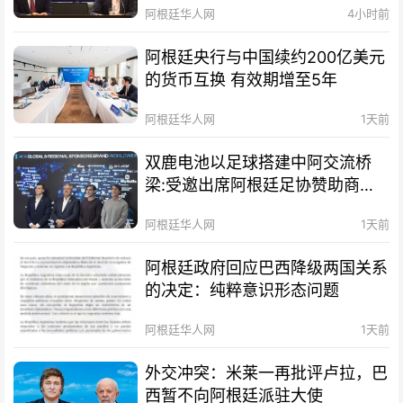
阿根廷华人网
4小时前
阿根廷央行与中国续约200亿美元
的货币互换 有效期增至5年
阿根廷华人网
1天前
双鹿电池以足球搭建中阿交流桥
梁:受邀出席阿根廷足协赞助商招
待会！
阿根廷华人网
1天前
阿根廷政府回应巴西降级两国关系
的决定：纯粹意识形态问题
阿根廷华人网
1天前
外交冲突：米莱一再批评卢拉，巴
西暂不向阿根廷派驻大使