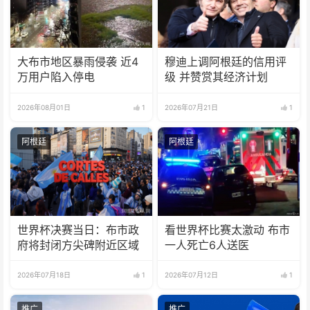
大布市地区暴雨侵袭 近4
穆迪上调阿根廷的信用评
万用户陷入停电
级 并赞赏其经济计划
2026年08月01日
1
2026年07月21日
1
阿根廷
阿根廷
世界杯决赛当日：布市政
看世界杯比赛太激动 布市
府将封闭方尖碑附近区域
一人死亡6人送医
2026年07月18日
1
2026年07月12日
1
推广
推广