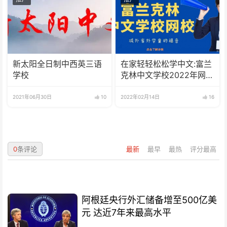
新太阳全日制中西英三语
在家轻轻松松学中文:富兰
学校
克林中文学校2022年网校
招生啦
2021年06月30日
10
2022年02月14日
16
0
条评论
最新
最早
最热
评分最高
阿根廷央行外汇储备增至500亿美
元 达近7年来最高水平