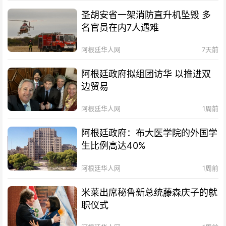
圣胡安省一架消防直升机坠毁 多
名官员在内7人遇难
阿根廷华人网
7天前
阿根廷政府拟组团访华 以推进双
边贸易
阿根廷华人网
1周前
阿根廷政府：布大医学院的外国学
生比例高达40%
阿根廷华人网
1周前
米莱出席秘鲁新总统藤森庆子的就
职仪式