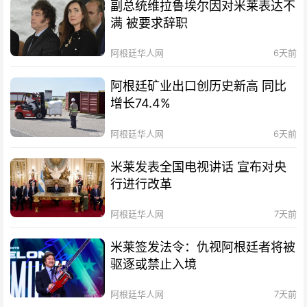
副总统维拉鲁埃尔因对米莱表达不
满 被要求辞职
阿根廷华人网
6天前
阿根廷矿业出口创历史新高 同比
增长74.4%
阿根廷华人网
6天前
米莱发表全国电视讲话 宣布对央
行进行改革
阿根廷华人网
7天前
米莱签发法令：仇视阿根廷者将被
驱逐或禁止入境
阿根廷华人网
7天前