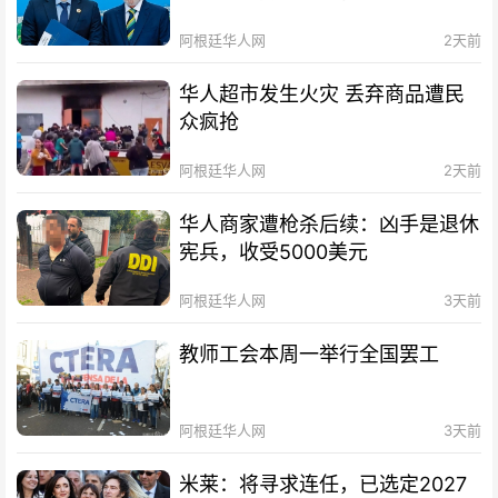
阿根廷华人网
2天前
华人超市发生火灾 丢弃商品遭民
众疯抢
阿根廷华人网
2天前
华人商家遭枪杀后续：凶手是退休
宪兵，收受5000美元
阿根廷华人网
3天前
教师工会本周一举行全国罢工
阿根廷华人网
3天前
米莱：将寻求连任，已选定2027