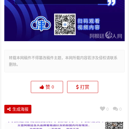
转载本网稿件不得篡改稿件主题，本网所载内容若涉及侵权请联系
删除。
赞
打赏
0
生成海报
0
0