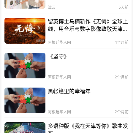
津云
5天前
留英博士马楠新作《无悔》全球上
线，用音乐与数字影像致敬天津海
河百年文脉
阿根廷华人网
1个月前
《坚守》
阿根廷华人网
2个月前
黑帐篷里的幸福年
阿根廷华人网
2个月前
多语种版《我在天津等你》歌曲发