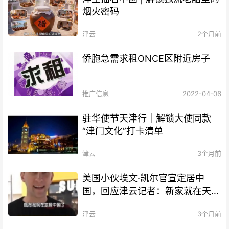
烟火密码
津云
2个月前
侨胞急需求租ONCE区附近房子
推广信息
2022-04-06
驻华使节天津行｜解锁大使同款
“津门文化”打卡清单
津云
3个月前
美国小伙埃文·凯尔官宣定居中
国，回应津云记者：新家就在天
津！
津云
3个月前