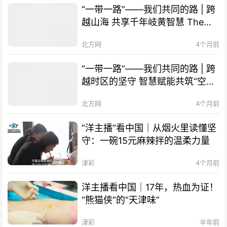
“一带一路”——我们共同的路 | 跨
越山海 共享千年岐黄智慧 The
Belt and Road Initiative – Our
北方网
4个月前
Shared Path | Transcending
Mountains and Seas, Sharing
“一带一路”——我们共同的路 | 跨
Millennia-old Qi-Huang Wisdom
越时区的坚守 智慧赋能共筑“空中
of TCM
丝路” The Belt and Road
北方网
4个月前
Initiative – Our Shared Path |
Smart Technology Empowers
“洋主播”看中国｜从烟火里读懂坚
Cooperation, "Air Silk Road"
守：一碗15元麻辣拌的温柔力量
Connects Times Zones
津彩
4个月前
洋主播看中国｜17年，热血为证！
“熊猫侠”的“天津味”
津彩
半年前