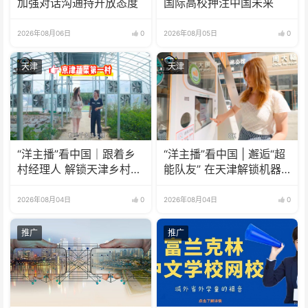
加强对话沟通持开放态度
国际高校押注中国未来
2026年08月06日
0
2026年08月05日
0
天津
天津
“洋主播”看中国｜跟着乡
“洋主播”看中国 | 邂逅“超
村经理人 解锁天津乡村振
能队友” 在天津解锁机器
兴新模式
人新玩法！
2026年08月04日
0
2026年08月04日
0
推广
推广