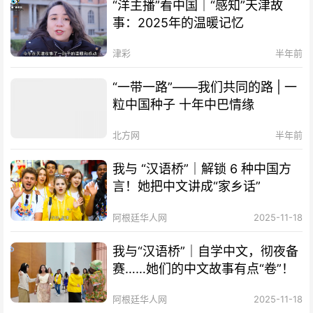
“洋主播”看中国｜“感知”天津故
事：2025年的温暖记忆
津彩
半年前
“一带一路”——我们共同的路 | 一
粒中国种子 十年中巴情缘
北方网
半年前
我与 “汉语桥”｜解锁 6 种中国方
言！她把中文讲成“家乡话”
阿根廷华人网
2025-11-18
我与“汉语桥”｜自学中文，彻夜备
赛……她们的中文故事有点“卷”！
阿根廷华人网
2025-11-18