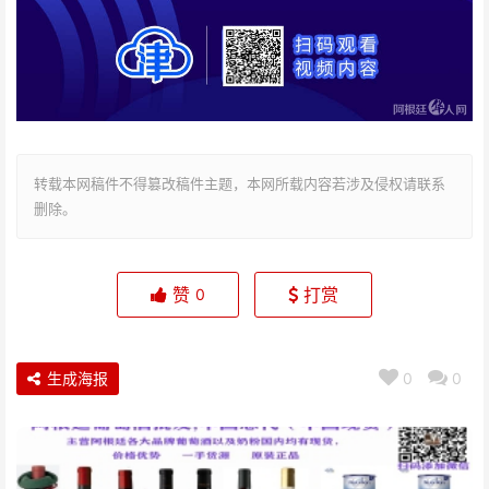
转载本网稿件不得篡改稿件主题，本网所载内容若涉及侵权请联系
删除。
赞
打赏
0
生成海报
0
0