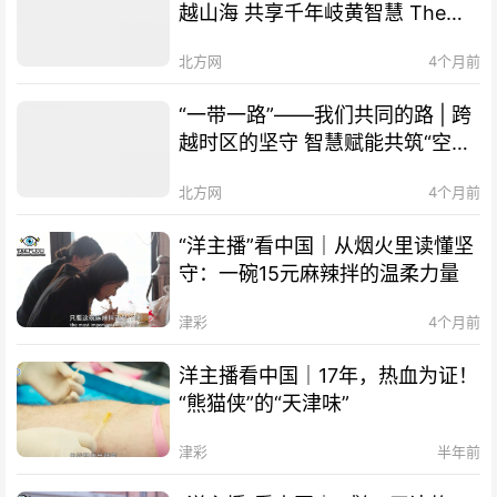
越山海 共享千年岐黄智慧 The
Belt and Road Initiative – Our
北方网
4个月前
Shared Path | Transcending
Mountains and Seas, Sharing
“一带一路”——我们共同的路 | 跨
Millennia-old Qi-Huang Wisdom
越时区的坚守 智慧赋能共筑“空中
of TCM
丝路” The Belt and Road
北方网
4个月前
Initiative – Our Shared Path |
Smart Technology Empowers
“洋主播”看中国｜从烟火里读懂坚
Cooperation, "Air Silk Road"
守：一碗15元麻辣拌的温柔力量
Connects Times Zones
津彩
4个月前
洋主播看中国｜17年，热血为证！
“熊猫侠”的“天津味”
津彩
半年前