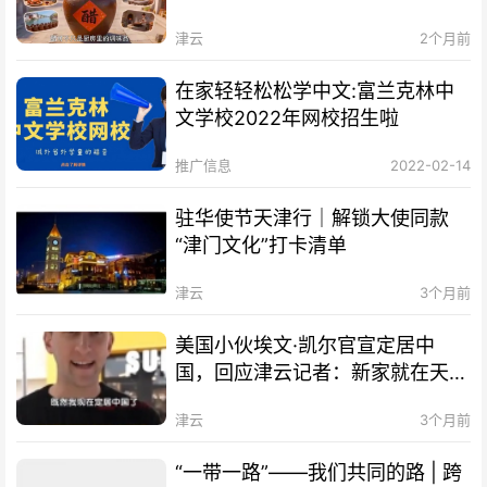
津云
2个月前
在家轻轻松松学中文:富兰克林中
文学校2022年网校招生啦
推广信息
2022-02-14
驻华使节天津行｜解锁大使同款
“津门文化”打卡清单
津云
3个月前
美国小伙埃文·凯尔官宣定居中
国，回应津云记者：新家就在天
津！
津云
3个月前
“一带一路”——我们共同的路 | 跨