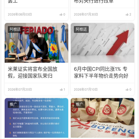
罢工
布对央行进行改革
2026年08月03日
0
2026年07月30日
2
阿根廷
阿根廷
米莱证实将宣布全国放
6月中国CPI同比涨1% 专
假，迎接国家队荣归
家料下半年物价走势向好
2026年07月20日
1
2026年07月10日
0
推广
推广