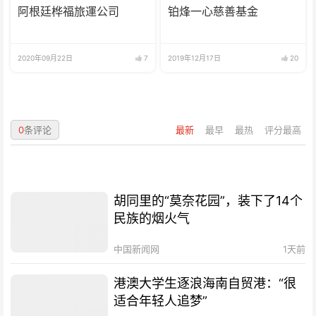
阿根廷桦福旅運公司
铂烽一心慈善基金
2020年09月22日
7
2019年12月17日
20
0
条评论
最新
最早
最热
评分最高
胡同里的“莫奈花园”，装下了14个
民族的烟火气
中国新闻网
1天前
港澳大学生逐浪海南自贸港：“很
适合年轻人追梦”