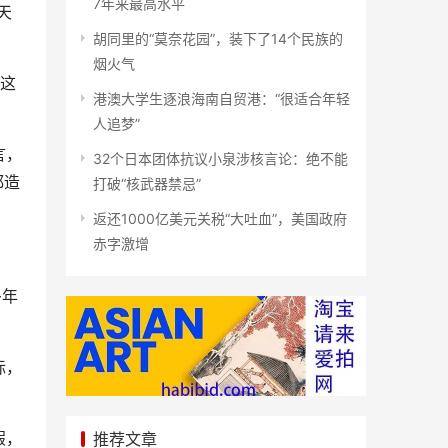
7年来最高水平
天
胡同里的“莫奈花园”，装下了14个民族的
烟火气
这
港澳大学生逐浪海南自贸港：“很适合年轻
人追梦”
言，
32个日本团体抗议小泉涉核言论：绝不能
都造
打破“核武器禁忌”
返还1000亿美元关税“大吐血”，美国政府
赤字激增
多年
标，
假，
推荐文章