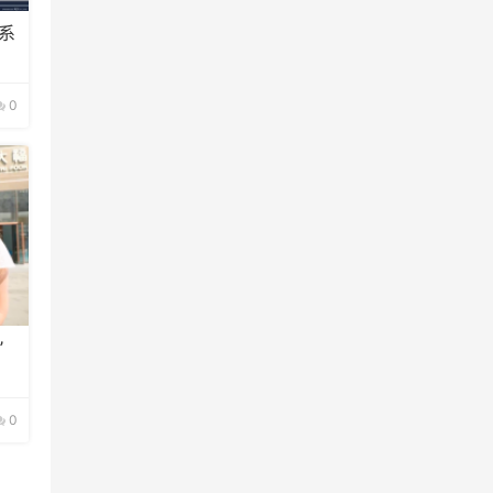
系
0
”
0