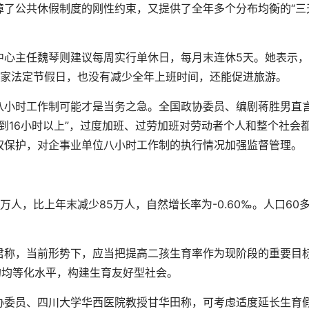
障了公共休假制度的刚性约束，又提供了全年多个分布均衡的“三
心主任魏琴则建议每周实行单休日，每月末连休5天。她表示，
国家法定节假日，也没有减少全年上班时间，还能促进旅游。
小时工作制可能才是当务之急。全国政协委员、编剧蒋胜男直
达到16小时以上”，过度加班、过劳加班对劳动者个人和整个社会
权保护，对企事业单位八小时工作制的执行情况加强监督管理。
万人，比上年末减少85万人，自然增长率为-0.60‰。人口60
称，当前形势下，应当把提高二孩生育率作为现阶段的重要目
的均等化水平，构建生育友好型社会。
委员、四川大学华西医院教授甘华田称，可考虑适度延长生育