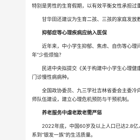
特别是男性的生育假期，以有效平衡女性承担过重
甘华田还建议为生育二孩、三孩的家庭发放教
抑郁症等心理疾病应纳入医保
近年来，中小学生抑郁、焦虑、自伤等心理问题
年”少些烦恼？
民进中央拟提交《关于构建中小学生心理健康
门诊慢性病病种。
全国政协委员、九三学社吉林省委会主委冷向
师队伍建设，建立心理危机预防与干预机制。
养老服务中虐老欺老需严惩
2022年底，中国60岁及以上人口已达2.8
系到“银发一族”的生活质量。