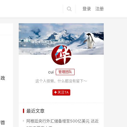
登录
注册
cui
管理团队
、政
这个人很懒，什么都没有留下～
关注TA
。
最近文章
阿根廷央行外汇储备增至500亿美元 达近
即首