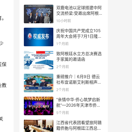
双鹿电池以足球搭建中阿
交流桥梁:受邀出席阿根廷
育。
足协赞助商招待会！
10小时前
庆祝中国共产党成立105
周年大会将于7月1日隆重
举行
少
1个月前
致阿根廷水立方总决赛选
手家属的邀请函
医保
2个月前
重磅推介｜6月9日 德云
社布宜诺斯艾利斯相声专
业教
场！国风曲艺邂逅南美风
2个月前
情，多元文化狂欢全城集
结！
“亲情中华·侨心筑梦启新
航”—2026年天津市侨界
新春联谊活动成功举办
5个月前
关
江西省代表团看望旅阿赣
籍侨胞与阿根廷江西总商