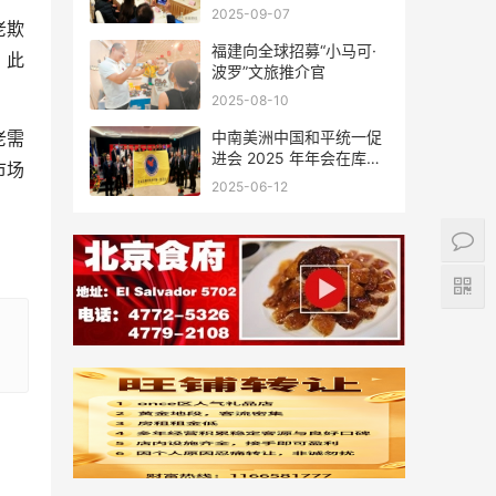
会座谈
2025-09-07
老欺
福建向全球招募“小马可·
。此
波罗”文旅推介官
2025-08-10
中南美洲中国和平统一促
老需
进会 2025 年年会在库拉
市场
索圆满举行，共绘反“独”
2025-06-12
促统宏伟蓝图