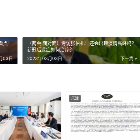
看点”
（两会·面对面）专访张伯礼：还会出现疫情高峰吗？
新冠后遗症如何治疗？
3月03日
2023年03月03日
下一篇 »
乐活