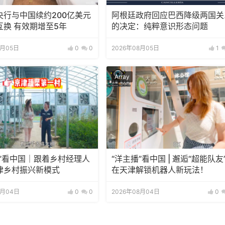
央行与中国续约200亿美元
阿根廷政府回应巴西降级两国关
互换 有效期增至5年
的决定：纯粹意识形态问题
8月05日
0
0
2026年08月05日
1
Array
播”看中国｜跟着乡村经理人
“洋主播”看中国 | 邂逅“超能队友
津乡村振兴新模式
在天津解锁机器人新玩法！
8月04日
0
0
2026年08月04日
0