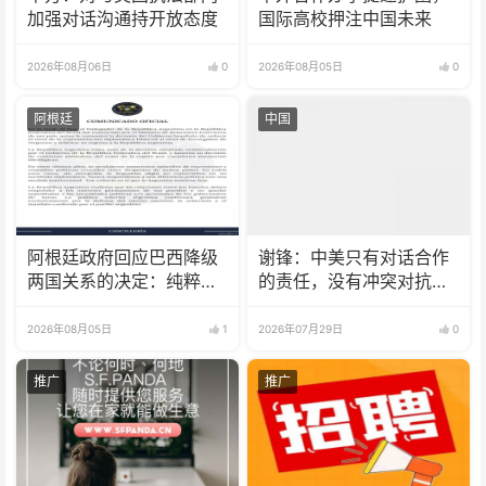
加强对话沟通持开放态度
国际高校押注中国未来
2026年08月06日
0
2026年08月05日
0
阿根廷
中国
阿根廷政府回应巴西降级
谢锋：中美只有对话合作
两国关系的决定：纯粹意
的责任，没有冲突对抗的
识形态问题
理由
2026年08月05日
1
2026年07月29日
0
推广
推广