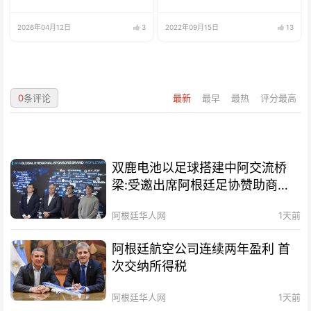
2026年04月12日
3
2022年09月15日
13
0
条评论
最新
最早
最热
评分最高
双鹿电池以足球搭建中阿交流桥
梁:受邀出席阿根廷足协赞助商招
待会！
阿根廷华人网
1天前
阿根廷航空公司连续两年盈利 首
次交纳所得税
阿根廷华人网
1天前