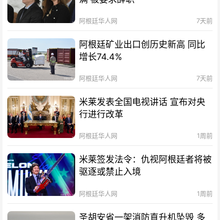
阿根廷华人网
7天前
阿根廷矿业出口创历史新高 同比
增长74.4%
阿根廷华人网
7天前
米莱发表全国电视讲话 宣布对央
行进行改革
阿根廷华人网
1周前
米莱签发法令：仇视阿根廷者将被
驱逐或禁止入境
阿根廷华人网
1周前
圣胡安省一架消防直升机坠毁 多