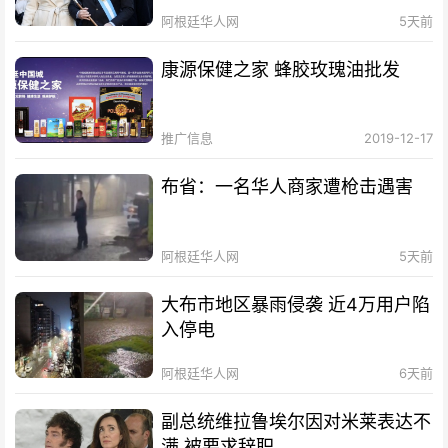
阿根廷华人网
5天前
康源保健之家 蜂胶玫瑰油批发
推广信息
2019-12-17
布省：一名华人商家遭枪击遇害
阿根廷华人网
5天前
大布市地区暴雨侵袭 近4万用户陷
入停电
阿根廷华人网
6天前
副总统维拉鲁埃尔因对米莱表达不
满 被要求辞职