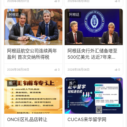
2026年08月07日
0
2026年08月06日
0
阿根廷
阿根廷
阿根廷航空公司连续两年
阿根廷央行外汇储备增至
盈利 首次交纳所得税
500亿美元 达近7年来最
高水平
2026年08月06日
3
2026年08月06日
0
推广
推广
ONCE区礼品店转让
CUCAS来华留学网