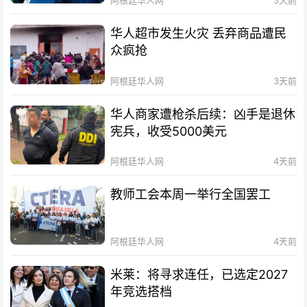
阿根廷华人网
3天前
华人超市发生火灾 丢弃商品遭民
众疯抢
阿根廷华人网
3天前
华人商家遭枪杀后续：凶手是退休
宪兵，收受5000美元
阿根廷华人网
4天前
教师工会本周一举行全国罢工
阿根廷华人网
4天前
米莱：将寻求连任，已选定2027
年竞选搭档