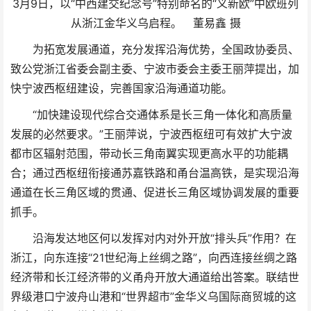
3月9日，以“中西建交纪念号”特别命名的“义新欧”中欧班列
从浙江金华义乌启程。 董易鑫 摄
为拓宽发展通道，充分发挥沿海优势，全国政协委员、
致公党浙江省委会副主委、宁波市委会主委王丽萍提出，加
快宁波西枢纽建设，完善国家沿海通道功能。
“加快建设现代综合交通体系是长三角一体化和高质量
发展的必然要求。”王丽萍说，宁波西枢纽可有效扩大宁波
都市区辐射范围，带动长三角南翼实现更高水平的功能耦
合；通过西枢纽衔接通苏嘉铁路和甬台温高铁，是实现沿海
通道在长三角区域的贯通、促进长三角区域协调发展的重要
抓手。
沿海发达地区何以发挥对内对外开放“排头兵”作用？在
浙江，向东连接“21世纪海上丝绸之路”，向西连接丝绸之路
经济带和长江经济带的义甬舟开放大通道给出答案。联结世
界级港口宁波舟山港和“世界超市”金华义乌国际商贸城的这