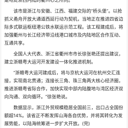
是地处浙西内陆的衢州心之所向。
该市是浙江与安徽、江西、福建交际的“桥头堡”。以抢
抓义甬舟开放大通道西延行动为契机，当地正在推进四省边
际多式联运枢纽港公铁水联运示范工程。该工程建成后，将
加强衢州与长江经济带沿线港口城市及内陆地区合作互动、
互通共享。
全国人大代表、浙江省衢州市市长徐张艳还提出建议，
建立浙赣粤大运河开发建设一体化推进机制。
“浙赣粤大运河建成后，将与京杭大运河在杭州交汇连
接，实现南北贯通；连接长三角、珠三角两大核心经济圈，
推进浙赣粤省际合作，加快实现中部内陆腹地与湾区经济双
向沟通、双向循环。”徐张艳说。
数据显示，浙江外贸规模稳居全国前三，出口占全国份
额超14%。该省正不断发挥山海各自优势，并将其转化为发
展势能，以陆海统筹进一步扩大开放。(完)