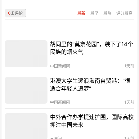
0
条评论
最新
最早
最热
评分最高
胡同里的“莫奈花园”，装下了14个
民族的烟火气
中国新闻网
1天前
港澳大学生逐浪海南自贸港：“很
适合年轻人追梦”
中国新闻网
1天前
中外合作办学提速扩围，国际高校
押注中国未来
三里河
1天前