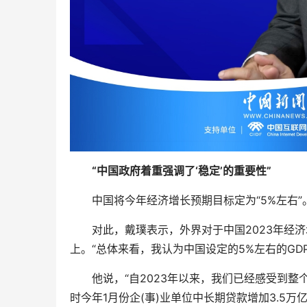
“中国政府着重强调了‘稳定’的重要性”
中国将今年经济增长预期目标定为“5%左右”
对此，戴璞表示，外界对于中国2023年经济增
上。“总体来看，我认为中国设定的5%左右的GD
他说，“自2023年以来，我们已经感受到整个市
时今年1月份企(事)业单位中长期贷款增加3.5