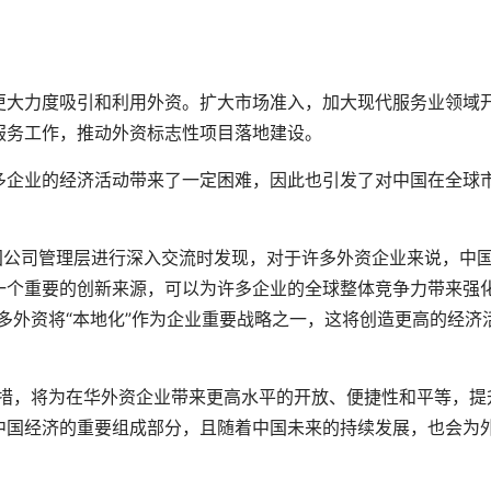
大力度吸引和利用外资。扩大市场准入，加大现代服务业领域
服务工作，推动外资标志性项目落地建设。
企业的经济活动带来了一定困难，因此也引发了对中国在全球
公司管理层进行深入交流时发现，对于许多外资企业来说，中
一个重要的创新来源，可以为许多企业的全球整体竞争力带来强
多外资将“本地化”作为企业重要战略之一，这将创造更高的经济
，将为在华外资企业带来更高水平的开放、便捷性和平等，提
中国经济的重要组成部分，且随着中国未来的持续发展，也会为