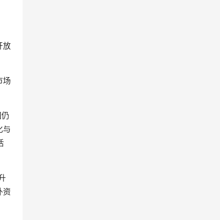
开放
市场
国仍
化与
活
升
外资