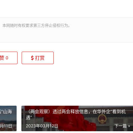
。本网随时有权要求第三方停止侵权行为。
赞
打赏
0
“山海
（两会观察）透过两会释放信息，在华外企“看到机
遇”
3月11日
2023年03月12日
下一篇 »