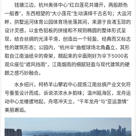
钱塘江边，杭州奥体中心“红白莲花共塘开，两般颜色
一船香”，东西相望的“大小莲花”生动演绎千古名句；大运河
畔，拱墅运河体育公园体育场坐落其间，来源于良渚玉琮的
设计灵感，以金色铝板的拼接和不规则椭圆的整体形式呈
现，结合丝绸的光泽平滑，创造出一个轻盈、经典而又标志
性的建筑形态；公园内，“杭州伞”曲棍球场北角矗立，其形
取自江南油纸伞的骨架，翘起来的伞面刚好为伞下5000名
观众座位“遮风挡雨”，江南烟雨的细腻轻盈与现代建筑的硬
朗之感巧妙融合。
水乡绍兴，柯桥羊山攀岩中心提炼江南丝绸产业文化符
号蚕茧设计而成，诉说浓浓水乡韵味；温州瓯海区，龙舟运
动中心龙楼拔地起，舟塔冲天立，“千年龙舟”与“亚运激情”
美丽邂逅。