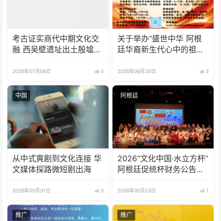
考古证实商代中期文化交
关于举办“盛世中华 阿根
融 西吴壁遗址出土殷墟风
廷华裔新生代心中的祖
格器物
(籍)国”征文比赛的通知
2026年07月06日
0
2026年06月30日
3
中国
阿根廷
从中式爽剧到文化连接 华
2026“文化中国·水立方杯”
文媒体探路微短剧出海
阿根廷促统杯财务公告暨
赛事说明
2026年05月31日
0
2026年05月23日
1
推广
推广