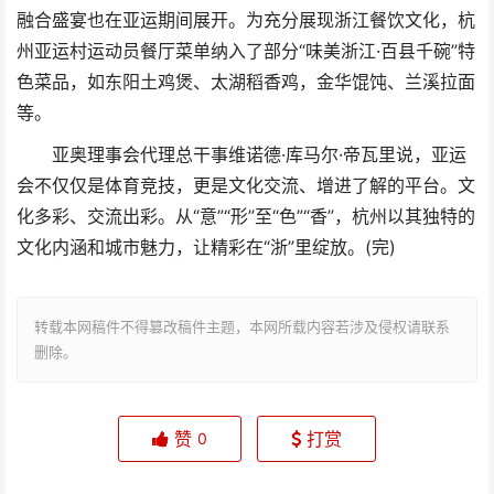
融合盛宴也在亚运期间展开。为充分展现浙江餐饮文化，杭
州亚运村运动员餐厅菜单纳入了部分“味美浙江·百县千碗”特
色菜品，如东阳土鸡煲、太湖稻香鸡，金华馄饨、兰溪拉面
等。
亚奥理事会代理总干事维诺德·库马尔·帝瓦里说，亚运
会不仅仅是体育竞技，更是文化交流、增进了解的平台。文
化多彩、交流出彩。从“意”“形”至“色”“香”，杭州以其独特的
文化内涵和城市魅力，让精彩在“浙”里绽放。(完)
转载本网稿件不得篡改稿件主题，本网所载内容若涉及侵权请联系
删除。
赞
打赏
0