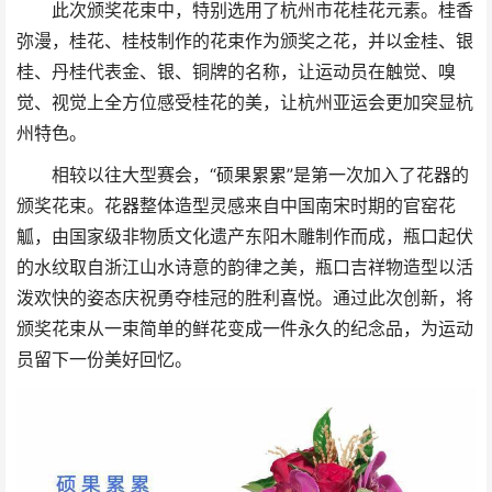
此次颁奖花束中，特别选用了杭州市花桂花元素。桂香
弥漫，桂花、桂枝制作的花束作为颁奖之花，并以金桂、银
桂、丹桂代表金、银、铜牌的名称，让运动员在触觉、嗅
觉、视觉上全方位感受桂花的美，让杭州亚运会更加突显杭
州特色。
相较以往大型赛会，“硕果累累”是第一次加入了花器的
颁奖花束。花器整体造型灵感来自中国南宋时期的官窑花
觚，由国家级非物质文化遗产东阳木雕制作而成，瓶口起伏
的水纹取自浙江山水诗意的韵律之美，瓶口吉祥物造型以活
泼欢快的姿态庆祝勇夺桂冠的胜利喜悦。通过此次创新，将
颁奖花束从一束简单的鲜花变成一件永久的纪念品，为运动
员留下一份美好回忆。