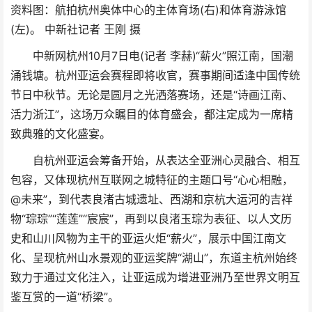
资料图：航拍杭州奥体中心的主体育场(右)和体育游泳馆
(左)。 中新社记者 王刚 摄
中新网杭州10月7日电(记者 李赫)“薪火”照江南，国潮
涌钱塘。杭州亚运会赛程即将收官，赛事期间适逢中国传统
节日中秋节。无论是圆月之光洒落赛场，还是“诗画江南、
活力浙江”，这场万众瞩目的体育盛会，都注定成为一席精
致典雅的文化盛宴。
自杭州亚运会筹备开始，从表达全亚洲心灵融合、相互
包容，又体现杭州互联网之城特征的主题口号“心心相融，
@未来”，到代表良渚古城遗址、西湖和京杭大运河的吉祥
物“琮琮”“莲莲”“宸宸”，再到以良渚玉琮为表征、以人文历
史和山川风物为主干的亚运火炬“薪火”，展示中国江南文
化、呈现杭州山水景观的亚运奖牌“湖山”，东道主杭州始终
致力于通过文化注入，让亚运成为增进亚洲乃至世界文明互
鉴互赏的一道“桥梁”。