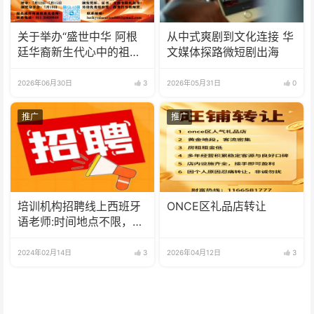
关于举办“盛世中华 阿根
从中式爽剧到文化连接 华
廷华裔新生代心中的祖
文媒体探路微短剧出海
(籍)国”征文比赛的通知
2026年06月30日
3
2026年05月31日
0
推广
推广
培训机构招聘线上西班牙
ONCE区礼品店转让
语老师:时间地点不限，可
兼职可全职
2024年02月14日
3
2026年04月12日
3