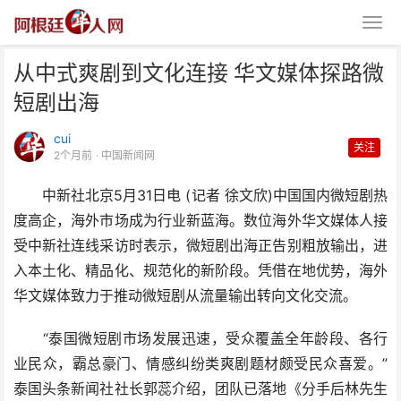
从中式爽剧到文化连接 华文媒体探路微
短剧出海
cui
关注
2个月前
· 中国新闻网
中新社北京5月31日电 (记者 徐文欣)中国国内微短剧热
从中式爽剧到文化连接 华文媒体
度高企，海外市场成为行业新蓝海。数位海外华文媒体人接
探路微短剧出海
受中新社连线采访时表示，微短剧出海正告别粗放输出，进
入本土化、精品化、规范化的新阶段。凭借在地优势，海外
华文媒体致力于推动微短剧从流量输出转向文化交流。
“泰国微短剧市场发展迅速，受众覆盖全年龄段、各行
业民众，霸总豪门、情感纠纷类爽剧题材颇受民众喜爱。”
泰国头条新闻社社长郭蕊介绍，团队已落地《分手后林先生