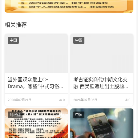
相关推荐
中国
中国
当外国观众爱上C-
考古证实商代中期文化交
Drama，哪些“中式习俗”
融 西吴壁遗址出土殷墟风
被反复讨论？
格器物
2026年07月21日
0
2026年07月06日
0
阿根廷
中国