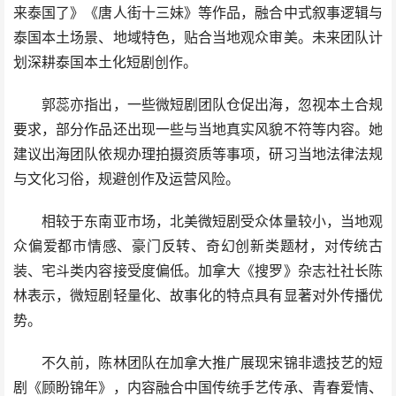
来泰国了》《唐人街十三妹》等作品，融合中式叙事逻辑与
泰国本土场景、地域特色，贴合当地观众审美。未来团队计
划深耕泰国本土化短剧创作。
郭蕊亦指出，一些微短剧团队仓促出海，忽视本土合规
要求，部分作品还出现一些与当地真实风貌不符等内容。她
建议出海团队依规办理拍摄资质等事项，研习当地法律法规
与文化习俗，规避创作及运营风险。
相较于东南亚市场，北美微短剧受众体量较小，当地观
众偏爱都市情感、豪门反转、奇幻创新类题材，对传统古
装、宅斗类内容接受度偏低。加拿大《搜罗》杂志社社长陈
林表示，微短剧轻量化、故事化的特点具有显著对外传播优
势。
不久前，陈林团队在加拿大推广展现宋锦非遗技艺的短
剧《顾盼锦年》，内容融合中国传统手艺传承、青春爱情、