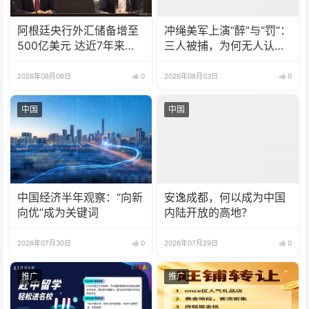
阿根廷央行外汇储备增至
冲绳美军上演“醉”与“罚”：
500亿美元 达近7年来最
三人被捕，为何无人认
高水平
罪？
2026年08月06日
0
2026年08月03日
0
中国
中国
中国经济半年观察：“向新
安逸成都，何以成为中国
向优”成为关键词
内陆开放的高地？
2026年07月30日
0
2026年07月29日
0
推广
推广