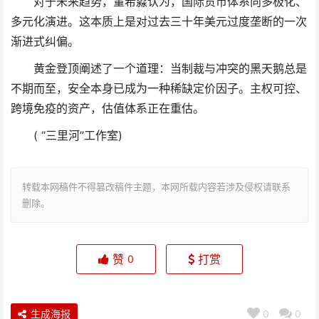
对于未来趋势，董希淼认为，国际货币体系向多极化、
多元化演进。这本质上是对过去三十年美元过度垄断的一次
渐进式纠偏。
黄金登顶阐述了一个道理：当制裁与冲突的黑天鹅总是
不期而至，安全本身已成为一种稀缺定价因子。主权可控、
跨境免疫的资产，估值体系正在重估。
( “三里河”工作室)
转载本网稿件不得篡改稿件主题，本网所载内容若涉及侵权请联系
删除。
赞
打赏
0
生成海报
0
0