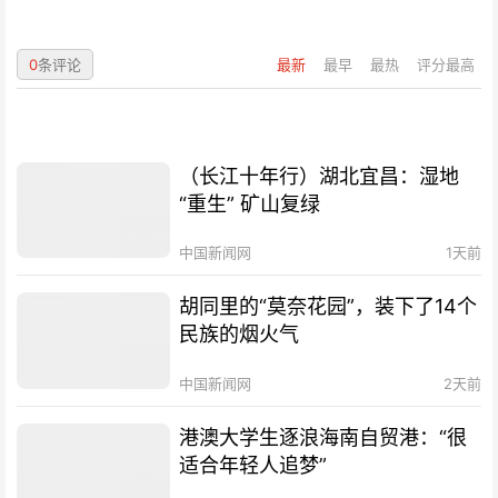
0
条评论
最新
最早
最热
评分最高
（长江十年行）湖北宜昌：湿地
“重生” 矿山复绿
中国新闻网
1天前
胡同里的“莫奈花园”，装下了14个
民族的烟火气
中国新闻网
2天前
港澳大学生逐浪海南自贸港：“很
适合年轻人追梦”