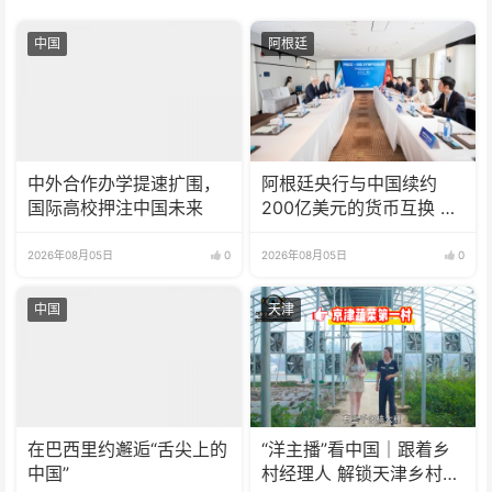
中国
阿根廷
中外合作办学提速扩围，
阿根廷央行与中国续约
国际高校押注中国未来
200亿美元的货币互换 有
效期增至5年
2026年08月05日
0
2026年08月05日
0
中国
天津
在巴西里约邂逅“舌尖上的
“洋主播”看中国｜跟着乡
中国”
村经理人 解锁天津乡村振