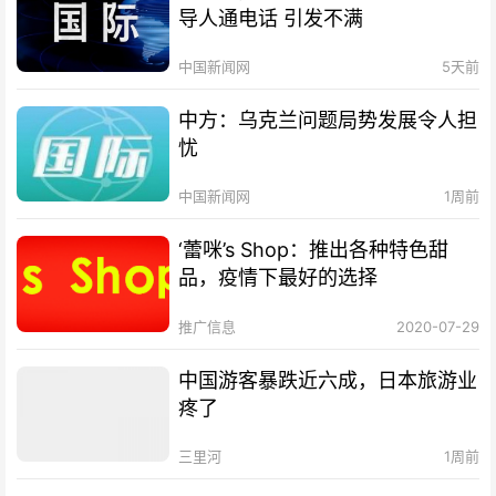
导人通电话 引发不满
中国新闻网
5天前
中方：乌克兰问题局势发展令人担
忧
中国新闻网
1周前
‘蕾咪’s Shop：推出各种特色甜
品，疫情下最好的选择
推广信息
2020-07-29
中国游客暴跌近六成，日本旅游业
疼了
三里河
1周前