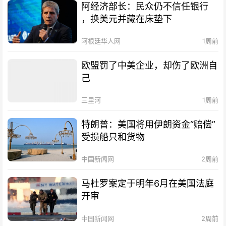
阿经济部长：民众仍不信任银行
，换美元并藏在床垫下
阿根廷华人网
1周前
欧盟罚了中美企业，却伤了欧洲自
己
三里河
1周前
特朗普：美国将用伊朗资金“赔偿”
受损船只和货物
中国新闻网
2周前
马杜罗案定于明年6月在美国法庭
开审
中国新闻网
2周前