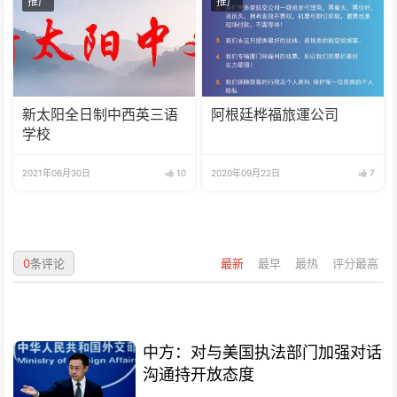
推广
推广
新太阳全日制中西英三语
阿根廷桦福旅運公司
学校
2021年06月30日
10
2020年09月22日
7
0
条评论
最新
最早
最热
评分最高
中方：对与美国执法部门加强对话
沟通持开放态度