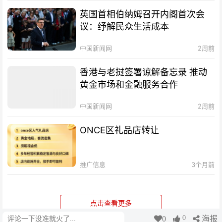
英国首相伯纳姆召开内阁首次会
议：纾解民众生活成本
中国新闻网
2周前
香港与老挝签署谅解备忘录 推动
黄金市场和金融服务合作
中国新闻网
2周前
ONCE区礼品店转让
推广信息
3个月前
点击查看更多
0
0
海报
评论