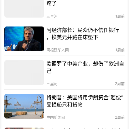
疼了
三里河
1周前
阿经济部长：民众仍不信任银行
，换美元并藏在床垫下
阿根廷华人网
1周前
欧盟罚了中美企业，却伤了欧洲自
己
三里河
2周前
特朗普：美国将用伊朗资金“赔偿”
受损船只和货物
中国新闻网
2周前