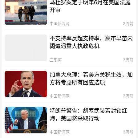
马杜罗案定于明年6月在美国法庭
开审
中国新闻网
2周前
不支持率反超支持率，高市早苗内
阁遭遇重大执政危机
三里河
2周前
加拿大总理：若美方关税生效，加
方将考虑所有回应选项
中国新闻网
2周前
特朗普警告：胡塞武装若封锁红
海，美国将采取行动
中国新闻网
2周前