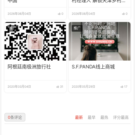
中国”
村经理人 解锁天津乡村振
兴新模式
2026年08月04日
0
2026年08月04日
0
推广
推广
阿根廷南极洲旅行社
S.F.PANDA线上商城
2020年03月04日
31
2020年05月29日
17
0
条评论
最新
最早
最热
评分最高