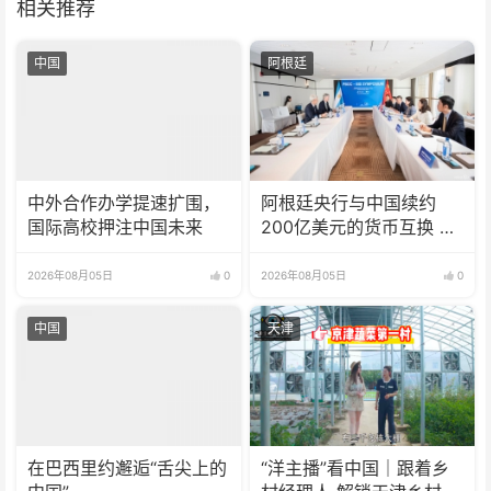
相关推荐
中国
阿根廷
中外合作办学提速扩围，
阿根廷央行与中国续约
国际高校押注中国未来
200亿美元的货币互换 有
效期增至5年
2026年08月05日
0
2026年08月05日
0
中国
天津
在巴西里约邂逅“舌尖上的
“洋主播”看中国｜跟着乡