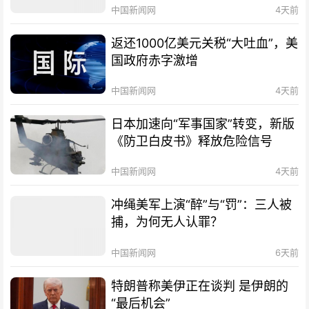
中国新闻网
4天前
返还1000亿美元关税“大吐血”，美
国政府赤字激增
中国新闻网
4天前
日本加速向“军事国家”转变，新版
《防卫白皮书》释放危险信号
中国新闻网
4天前
冲绳美军上演“醉”与“罚”：三人被
捕，为何无人认罪？
中国新闻网
6天前
特朗普称美伊正在谈判 是伊朗的
“最后机会”