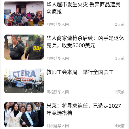
华人超市发生火灾 丢弃商品遭民
众疯抢
阿根廷华人网
2天前
华人商家遭枪杀后续：凶手是退休
宪兵，收受5000美元
阿根廷华人网
3天前
教师工会本周一举行全国罢工
阿根廷华人网
3天前
米莱：将寻求连任，已选定2027
年竞选搭档
阿根廷华人网
4天前