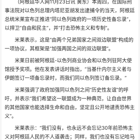
（阿根廷华人网11月23日讯 黄东）本周四，在国际刑
事法院对以色列总理内塔尼亚胡发出逮捕令的当天，阿根廷
总统米莱宣布正推进“同以色列政府的一项历史性备忘录”，
以捍卫“自由和民主”，并“打击恐怖主义和专制”。
米莱表示，这是“由两个兄弟国家之间双边联盟”构成的
一项协议，其框架是“加强两国之间的双边联盟”。
米莱日前被阿根廷-以色列商业协会和以色列驻阿大使
馆授予奖项。他在发表讲话时指出，“当基什内尔主义者与
伊朗签订一项备忘录时，而我们同以色列签订备忘录。”
米莱强调了政府加强同以色列之间“历史性友谊”的呼
吁，并表示“我们希望这一联盟成为一种典范，让自由世界
的其他国家也能选择生命和自由，坚定且公开地谴责恐怖主
义”。
米莱表示：“我们没有，也永远不会忘记30年前恐怖主
义对阿根廷人民的不人道袭击；同样，我们也没有忘记哈马