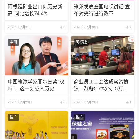
阿根廷矿业出口创历史新
米莱发表全国电视讲话 宣
高 同比增长74.4%
布对央行进行改革
2026年07月31日
0
2026年07月30日
2
中国
阿根廷
中国籍数学家菲尔兹奖“双
商业员工工会达成薪资协
响”，这一刻载入历史
议：涨薪5.7%外加5万津
贴
2026年07月23日
0
2026年07月23日
1
推广
推广