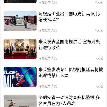
阿根廷华人网
6天前
阿根廷矿业出口创历史新高 同比
增长74.4%
阿根廷华人网
6天前
米莱发表全国电视讲话 宣布对央
行进行改革
阿根廷华人网
7天前
米莱签发法令：仇视阿根廷者将被
驱逐或禁止入境
阿根廷华人网
7天前
圣胡安省一架消防直升机坠毁 多
名官员在内7人遇难