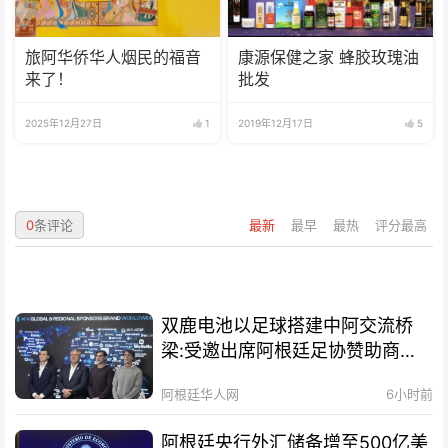
旅阿华侨华人烟民的福音
康源保健之家 蜂胶玫瑰油
来了！
批发
2025年12月27日
1
2019年12月17日
5
0
条评论
最新
最早
最热
评分最高
双鹿电池以足球搭建中阿交流桥
梁:受邀出席阿根廷足协赞助商招
待会！
阿根廷华人网
6小时前
阿根廷央行外汇储备增至500亿美