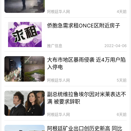
阿根廷华人网
4天前
侨胞急需求租ONCE区附近房子
推广信息
2022-04-06
大布市地区暴雨侵袭 近4万用户陷
入停电
阿根廷华人网
5天前
副总统维拉鲁埃尔因对米莱表达不
满 被要求辞职
阿根廷华人网
6天前
阿根廷矿业出口创历史新高 同比