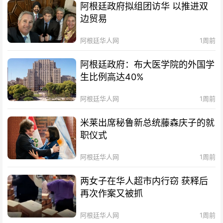
阿根廷政府拟组团访华 以推进双
边贸易
阿根廷华人网
1周前
阿根廷政府：布大医学院的外国学
生比例高达40%
阿根廷华人网
1周前
米莱出席秘鲁新总统藤森庆子的就
职仪式
阿根廷华人网
1周前
两女子在华人超市内行窃 获释后
再次作案又被抓
阿根廷华人网
1周前