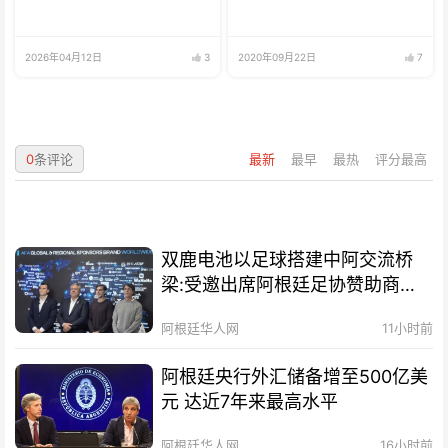
2026年04月12日
3
2020年09月22日
7
0
条评论
最新
最早
最热
评分最高
双鹿电池以足球搭建中阿交流桥
梁:受邀出席阿根廷足协赞助商招
待会！
阿根廷华人网
11小时前
阿根廷央行外汇储备增至500亿美
元 达近7年来最高水平
阿根廷华人网
16小时前