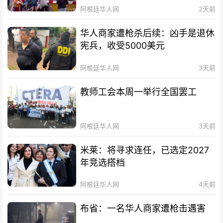
阿根廷华人网
2天前
华人商家遭枪杀后续：凶手是退休
宪兵，收受5000美元
阿根廷华人网
3天前
教师工会本周一举行全国罢工
阿根廷华人网
3天前
米莱：将寻求连任，已选定2027
年竞选搭档
阿根廷华人网
4天前
布省：一名华人商家遭枪击遇害