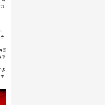
献力
和
平等
侨
负责
廷中
如
0多
”主