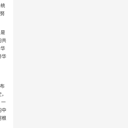
平统
而努
三是
的共
中华
侨华
访布
史，
；一
的中
阿根