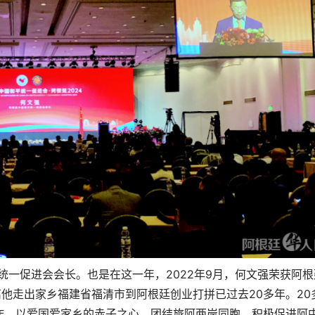
平统一促进会会长。也是在这一年，2022年9月，何文强荣获阿根
离他走出家乡福建省福清市到阿根廷创业打拼已过去20多年。20
作，以爱国爱家乡的赤子之心，团结旅阿两岸同胞，积极促进阿