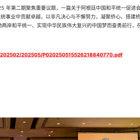
25 年第二期聚焦重要议题，一篇关于阿根廷中国和平统一促进
促统事业中贡献卓越，以非凡决心与不懈努力，凝聚侨心、搭建
动两岸和平统一、实现中华民族伟大复兴的中国梦而奋勇前行，
ylt/202502/202505/P020250515526218840770.pdf