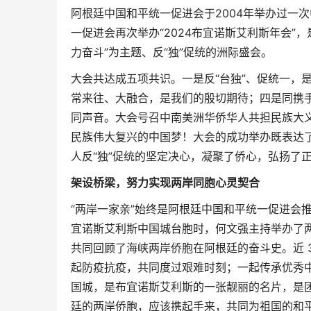
阿根廷中国和平统一促进会于2004年举办过一
一促进会再次举办“2024布宜诺斯艾利斯年会”
力奋斗”为主题、反“独”促统的洲际盛会。
大会共达成五项共识。一是反“台独”、促统一，
常来往、大融合，是我们的殷切期待；四是同携
同声音。大会号召中南美洲华侨华人共担民族大义
民族伟大复兴的中国梦！大会的成功举办既表达
人反“独”促统的坚定决心，凝聚了侨心，弘扬了
架设桥梁，努力实现两岸同胞心灵契合
“两岸一家亲”始终是阿根廷中国和平统一促进会推
宜诺斯艾利斯中国城台胞时，何文强主持举办了
共同回顾了海峡两岸侨胞在阿根廷的奋斗史。近 
起防疫抗疫，共同度过艰难时刻；一起传承优秀
国城，是布宜诺斯艾利斯的一张靓丽的名片，是
廷的两岸侨胞，应该携起手来，共同为祖国的和