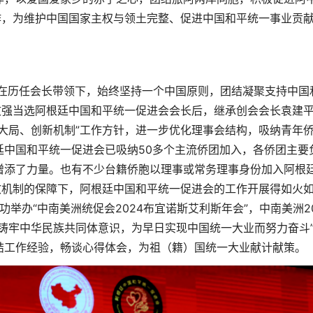
作，为维护中国国家主权与领土完整、促进中国和平统一事业贡
会在历任会长带领下，始终坚持一个中国原则，团结凝聚支持中国
文强当选阿根廷中国和平统一促进会会长后，继承创会会长袁建
大局、创新机制”工作方针，进一步优化理事会结构，吸纳青年
廷中国和平统一促进会已吸纳50多个主流侨团加入，各侨团主要
增添了力量。也有不少台籍侨胞以理事或常务理事身份加入阿根
效机制的保障下，阿根廷中国和平统一促进会的工作开展得如火
功举办“中南美洲统促会2024布宜诺斯艾利斯年会”，中南美洲2
铸牢中华民族共同体意识，为早日实现中国统一大业而努力奋斗
结工作经验，畅谈心得体会，为祖（籍）国统一大业献计献策。