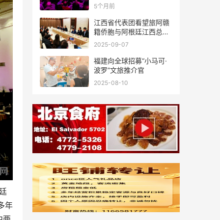
新春联谊活动成功举办
5个月前
江西省代表团看望旅阿赣
籍侨胞与阿根廷江西总商
会座谈
2025-09-07
福建向全球招募“小马可·
波罗”文旅推介官
2025-08-10
廷
多年
中两