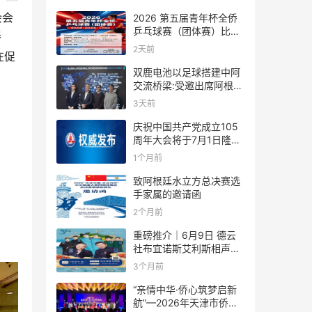
会会
2026 第五届青年杯全侨
乒乓球赛（团体赛）比赛
桥
规则
2天前
在促
双鹿电池以足球搭建中阿
交流桥梁:受邀出席阿根廷
足协赞助商招待会！
3天前
庆祝中国共产党成立105
周年大会将于7月1日隆重
举行
1个月前
致阿根廷水立方总决赛选
手家属的邀请函
2个月前
重磅推介｜6月9日 德云
社布宜诺斯艾利斯相声专
场！国风曲艺邂逅南美风
3个月前
情，多元文化狂欢全城集
结！
“亲情中华·侨心筑梦启新
航”—2026年天津市侨界