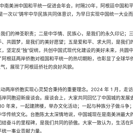
次中南美洲中国和平统一促进会年会，时隔20年，阿根廷中国和
，是一次以“铸牢中华民族共同体意识，为早日实现中国统一大业
是我们的神圣职责；二是中华情、民族心，是我们的永久印记；
手、共圆梦，是我们的美好愿望；五是爱和平、求大同，是我们
，坚定反“独”促统，共创中国式现代化建设的美好未来，共圆
了阿根廷两岸侨胞对祖国和平统一的热切期盼，也彰显了全球华
正气，展现了阿根廷侨社的良好风貌。
动两岸侨胞实现心灵契合秉持的重要理念。2024 年 1 月，走
两岸同胞迎新座谈会。座谈会上，大家共同回忆了中国城的发展
30 年来，一起建牌楼，举办文化活动；一起与种族分子做斗争
中华传统文化。台胞陈太太深情地说，中国城现在是南美洲最大
团结奋斗的里程碑，是我们共同的骄傲。大家一致认为，生活在
平统一事业贡献力量。