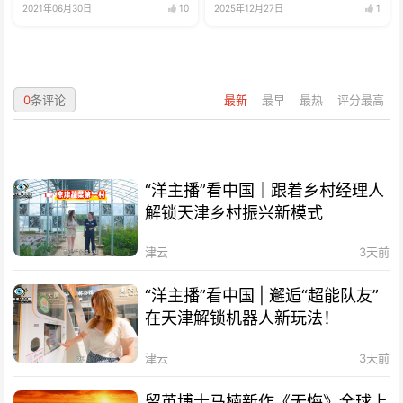
2021年06月30日
10
2025年12月27日
1
0
条评论
最新
最早
最热
评分最高
“洋主播”看中国｜跟着乡村经理人
解锁天津乡村振兴新模式
津云
3天前
“洋主播”看中国 | 邂逅“超能队友”
在天津解锁机器人新玩法！
津云
3天前
留英博士马楠新作《无悔》全球上