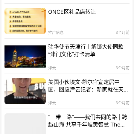
ONCE区礼品店转让
推广信息
3个月前
驻华使节天津行｜解锁大使同款
“津门文化”打卡清单
津云
3个月前
美国小伙埃文·凯尔官宣定居中
国，回应津云记者：新家就在天
津！
津云
3个月前
“一带一路”——我们共同的路 | 跨
越山海 共享千年岐黄智慧 The
Belt and Road Initiative – Our