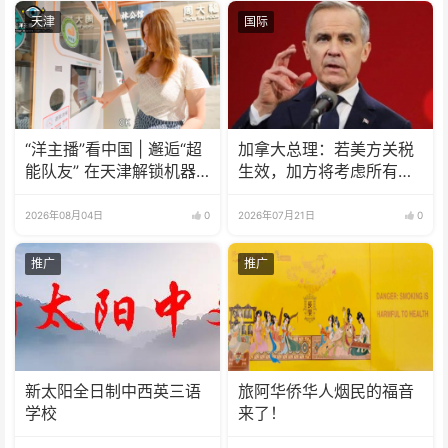
天津
国际
“洋主播”看中国 | 邂逅“超
加拿大总理：若美方关税
能队友” 在天津解锁机器
生效，加方将考虑所有回
人新玩法！
应选项
2026年08月04日
0
2026年07月21日
0
推广
推广
新太阳全日制中西英三语
旅阿华侨华人烟民的福音
学校
来了！