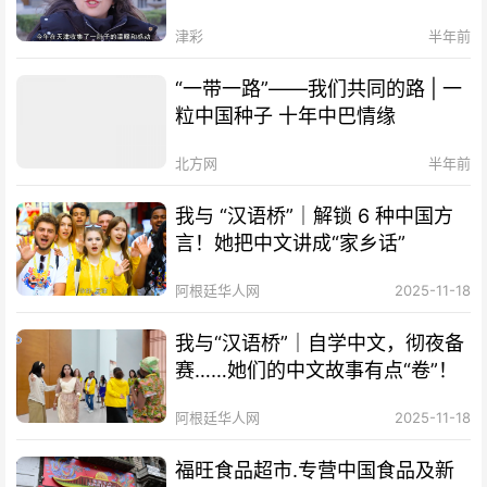
津彩
半年前
“一带一路”——我们共同的路 | 一
粒中国种子 十年中巴情缘
北方网
半年前
我与 “汉语桥”｜解锁 6 种中国方
言！她把中文讲成“家乡话”
阿根廷华人网
2025-11-18
我与“汉语桥”｜自学中文，彻夜备
赛……她们的中文故事有点“卷”！
阿根廷华人网
2025-11-18
福旺食品超市.专营中国食品及新