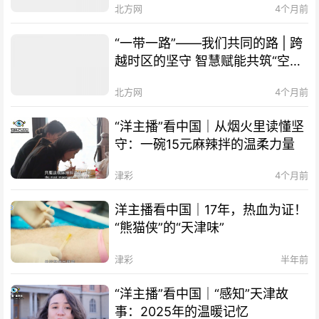
北方网
4个月前
Shared Path | Transcending
Mountains and Seas, Sharing
“一带一路”——我们共同的路 | 跨
Millennia-old Qi-Huang Wisdom
越时区的坚守 智慧赋能共筑“空中
of TCM
丝路” The Belt and Road
北方网
4个月前
Initiative – Our Shared Path |
Smart Technology Empowers
“洋主播”看中国｜从烟火里读懂坚
Cooperation, "Air Silk Road"
守：一碗15元麻辣拌的温柔力量
Connects Times Zones
津彩
4个月前
洋主播看中国｜17年，热血为证！
“熊猫侠”的“天津味”
津彩
半年前
“洋主播”看中国｜“感知”天津故
事：2025年的温暖记忆