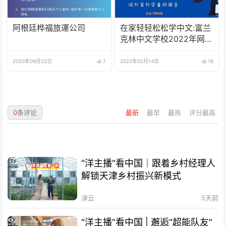
阿根廷桦福旅運公司
在家轻轻松松学中文:富兰
克林中文学校2022年网校
招生啦
2020年09月22日
7
2022年02月14日
16
0
条评论
最新
最早
最热
评分最高
“洋主播”看中国｜跟着乡村经理人
解锁天津乡村振兴新模式
津云
5天前
“洋主播”看中国 | 邂逅“超能队友”