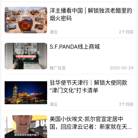
洋主播看中国 | 解锁独流老醋里的
烟火密码
津云
2个月前
S.F.PANDA线上商城
推广信息
2020-05-29
驻华使节天津行｜解锁大使同款
“津门文化”打卡清单
津云
3个月前
美国小伙埃文·凯尔官宣定居中
国，回应津云记者：新家就在天
津！