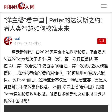
“洋主播”看中国 | Peter的达沃斯之约：
看人类智慧如何校准未来
cui
关注
2025-07-18
· 津云
津云新闻讯：
在2025天津夏季达沃斯论坛，来自澳大
“洋主播”看中国 | Peter的达沃斯
利亚的Peter经历了多个“第一次”：第一次真正尝试"掌
之约：看人类
控"AI、第一次看见“千姿百态”的自己、第一次被机器人精准
模仿……在他与新领军者的对话中，“如何运用AI”成为关键
词。 对Peter而言，这场盛会不仅是一场思想盛宴，更是人
类智慧对未来的集体校准。 本期《“洋主播”看中国》跟随
Peter穿透论坛灼热议题，触摸技术创新与文明根脉同频共
振的中国脉动！