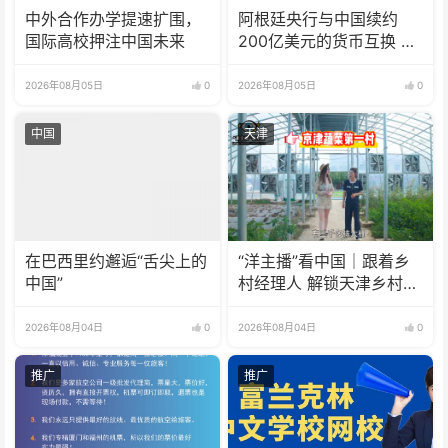
中外合作办学提速扩围，
阿根廷央行与中国续约
国际高校押注中国未来
200亿美元的货币互换 有
效期增至5年
2026年08月05日
0
2026年08月05日
0
中国
天津
在巴西里约邂逅“舌尖上的
“洋主播”看中国｜跟着乡
中国”
村经理人 解锁天津乡村振
兴新模式
2026年08月04日
0
2026年08月04日
0
推广
推广