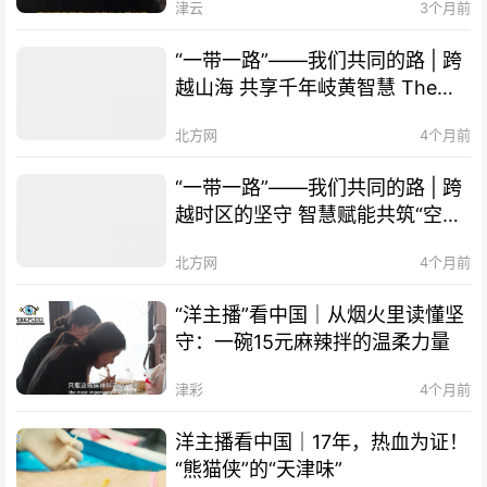
津云
3个月前
“一带一路”——我们共同的路 | 跨
越山海 共享千年岐黄智慧 The
Belt and Road Initiative – Our
北方网
4个月前
Shared Path | Transcending
Mountains and Seas, Sharing
“一带一路”——我们共同的路 | 跨
Millennia-old Qi-Huang Wisdom
越时区的坚守 智慧赋能共筑“空中
of TCM
丝路” The Belt and Road
北方网
4个月前
Initiative – Our Shared Path |
Smart Technology Empowers
“洋主播”看中国｜从烟火里读懂坚
Cooperation, "Air Silk Road"
守：一碗15元麻辣拌的温柔力量
Connects Times Zones
津彩
4个月前
洋主播看中国｜17年，热血为证！
“熊猫侠”的“天津味”