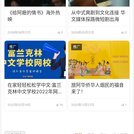
《给阿嬷的情书》海外热
从中式爽剧到文化连接 华
映
文媒体探路微短剧出海
2026年06月21日
0
2026年05月31日
0
推广
推广
在家轻轻松松学中文:富兰
旅阿华侨华人烟民的福音
克林中文学校2022年网校
来了！
招生啦
2022年02月14日
16
2025年12月27日
1