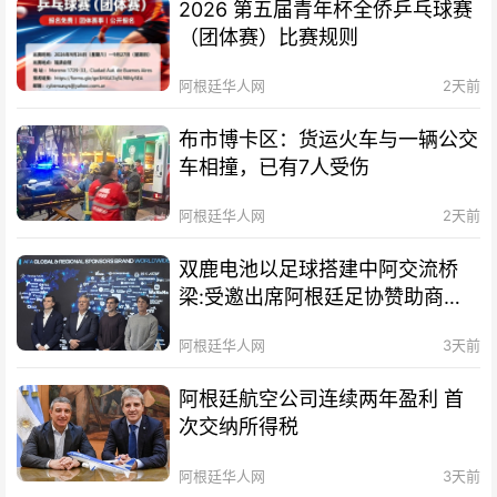
2026 第五届青年杯全侨乒乓球赛
（团体赛）比赛规则
阿根廷华人网
2天前
布市博卡区：货运火车与一辆公交
车相撞，已有7人受伤
阿根廷华人网
2天前
双鹿电池以足球搭建中阿交流桥
梁:受邀出席阿根廷足协赞助商招
待会！
阿根廷华人网
3天前
阿根廷航空公司连续两年盈利 首
次交纳所得税
阿根廷华人网
3天前