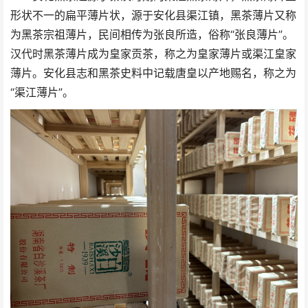
形状不一的扁平薄片状，源于安化县渠江镇，黑茶薄片又称
为黑茶宗祖薄片，民间相传为张良所造，俗称“张良薄片”。
汉代时黑茶薄片成为皇家贡茶，称之为皇家薄片或渠江皇家
薄片。安化县志和黑茶史料中记载唐皇以产地赐名，称之为
“渠江薄片”。