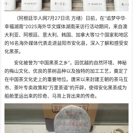
（阿根廷华人网7月27日讯 方绪）日前，在
“
追梦中
华
·
幸福湖南
”2025
海外
华
文媒体湖南采
访
行活
动期间，
来自澳
大利
亚
、阿根廷、意大利、
韩
国、加拿大等
12
个国家和地区
的
16
名海外媒体代表走
进
益阳市安化
县
，深入了解和感受安
化黑茶。
安化被誉为“中国黑茶之乡”，因优越的自然环境、神秘
的梅山文化、优良的茶树品种以及独特的加工工艺，奠定了
在中国茶文化史上的重要地位。唐宋以来封建王朝的茶马互
市、茶叶专卖政策和“万里茶道”的开辟，使得安化黑茶成为
船舱里运出来的珍奇、马背上背出来的传奇。