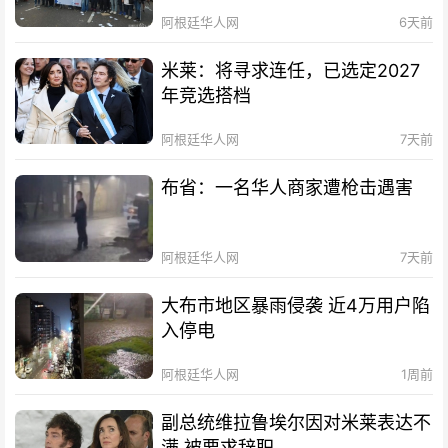
阿根廷华人网
6天前
米莱：将寻求连任，已选定2027
年竞选搭档
阿根廷华人网
7天前
布省：一名华人商家遭枪击遇害
阿根廷华人网
7天前
大布市地区暴雨侵袭 近4万用户陷
入停电
阿根廷华人网
1周前
副总统维拉鲁埃尔因对米莱表达不
满 被要求辞职