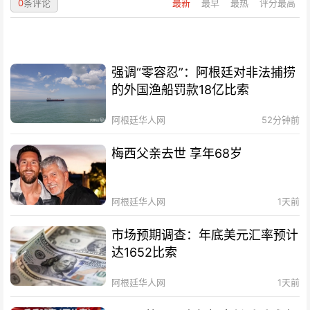
0
条评论
最新
最早
最热
评分最高
强调“零容忍”：阿根廷对非法捕捞
的外国渔船罚款18亿比索
阿根廷华人网
52分钟前
梅西父亲去世 享年68岁
阿根廷华人网
1天前
市场预期调查：年底美元汇率预计
达1652比索
阿根廷华人网
1天前