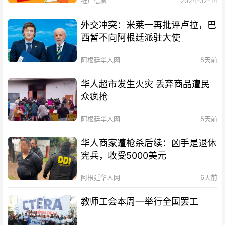
推广信息
2024-02-14
外交冲突：米莱一再批评卢拉，巴
西暂不向阿根廷派驻大使
阿根廷华人网
5天前
华人超市发生火灾 丢弃商品遭民
众疯抢
阿根廷华人网
5天前
华人商家遭枪杀后续：凶手是退休
宪兵，收受5000美元
阿根廷华人网
6天前
教师工会本周一举行全国罢工