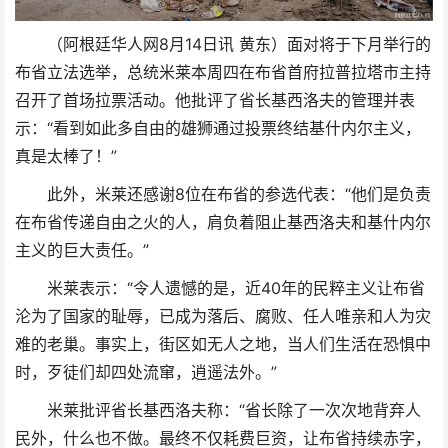
（阿根廷华人网8月14日讯 黄东）面对将于下月举行的
布省立法选举，总统米莱本周四在布省首府拉普拉塔市主持
召开了首场拉票活动。他批评了省长基西洛夫的管理并表
示：“看到如此多自由的雄狮通过投票终结基什内尔主义，
真是太棒了！”
此外，米莱还感谢8位在布省的参选代表：“他们是负责
在布省传递自由之火的人，肩负着阻止基西洛夫和基什内尔
主义的巨大责任。”
米莱表示：“令人遗憾的是，近40年的民粹主义让布省
沦为了国家的耻辱，已成为落后、腐败、任人唯亲和人为灾
难的老巢。事实上，街区如无人之地，当人们生活在恐惧中
时，歹徒们却四处流窜，逍遥法外。”
米莱批评省长基西洛夫称：“省长除了一次次地背弃人
民外，什么也不做。最终不仅耗费巨资，让布省持续赤字，