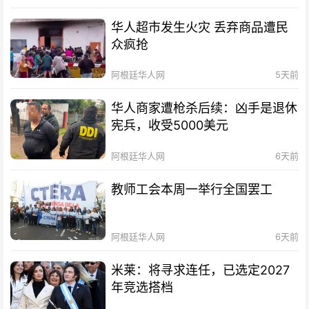
华人超市发生火灾 丢弃商品遭民
众疯抢
阿根廷华人网
5天前
华人商家遭枪杀后续：凶手是退休
宪兵，收受5000美元
阿根廷华人网
6天前
教师工会本周一举行全国罢工
阿根廷华人网
6天前
米莱：将寻求连任，已选定2027
年竞选搭档