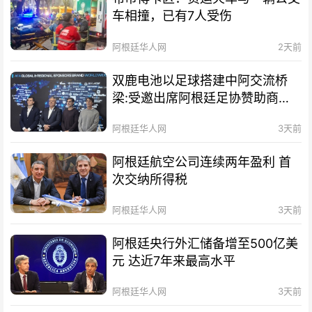
车相撞，已有7人受伤
阿根廷华人网
2天前
双鹿电池以足球搭建中阿交流桥
梁:受邀出席阿根廷足协赞助商招
待会！
阿根廷华人网
3天前
阿根廷航空公司连续两年盈利 首
次交纳所得税
阿根廷华人网
3天前
阿根廷央行外汇储备增至500亿美
元 达近7年来最高水平
阿根廷华人网
3天前