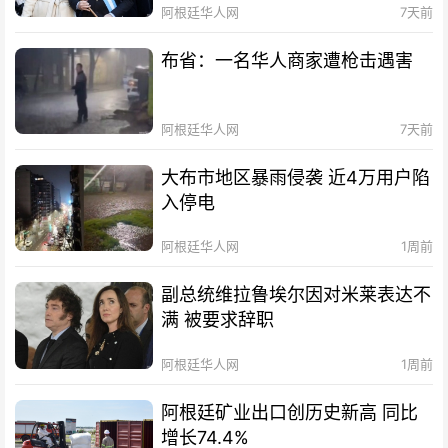
阿根廷华人网
7天前
布省：一名华人商家遭枪击遇害
阿根廷华人网
7天前
大布市地区暴雨侵袭 近4万用户陷
入停电
阿根廷华人网
1周前
副总统维拉鲁埃尔因对米莱表达不
满 被要求辞职
阿根廷华人网
1周前
阿根廷矿业出口创历史新高 同比
增长74.4%