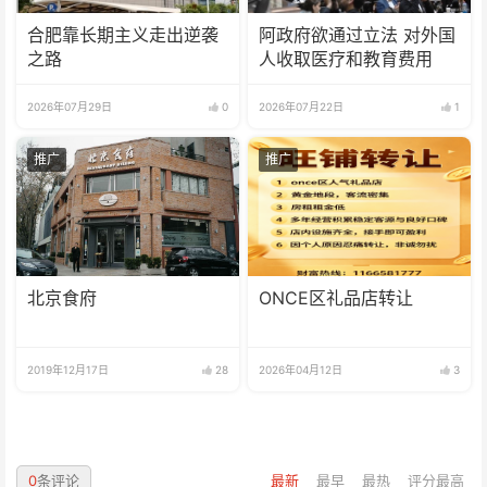
合肥靠长期主义走出逆袭
阿政府欲通过立法 对外国
之路
人收取医疗和教育费用
2026年07月29日
0
2026年07月22日
1
推广
推广
北京食府
ONCE区礼品店转让
2019年12月17日
28
2026年04月12日
3
0
条评论
最新
最早
最热
评分最高