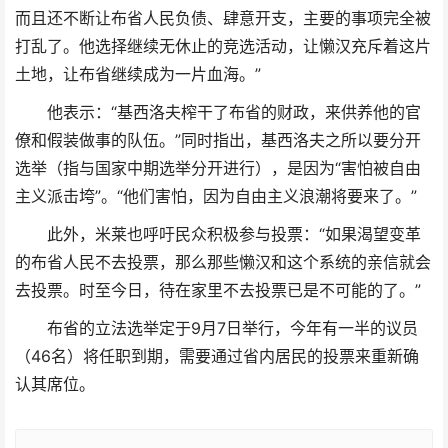
而且还不断让布省人民负债、肆意开支，主要的事项完全被
打乱了。他选择继续无休止的竞选活动，让懒汉充斥着这片
土地，让布省继续成为一片血海。”
他表示：“基西洛夫榨干了布省的财政，来供养他的官
僚和假装做事的队伍。”同时指出，基西洛夫之所以要分开
选举（指与国家中期选举分开进行），是因为“害怕被自由
主义派击垮”。“他们害怕，因为自由主义浪潮将要来了。”
此外，米莱也呼吁民众积极参与投票：“如果渴望变革
的布省人民不去投票，那么那些懒汉和这个系统的亲信就会
去投票。时至今日，待在家里不去投票已是不可能的了。”
布省的立法选举定于9月7日举行，今年有一半的议员
（46名）将任职到期，需要通过省内居民的投票来重新确
认其席位。