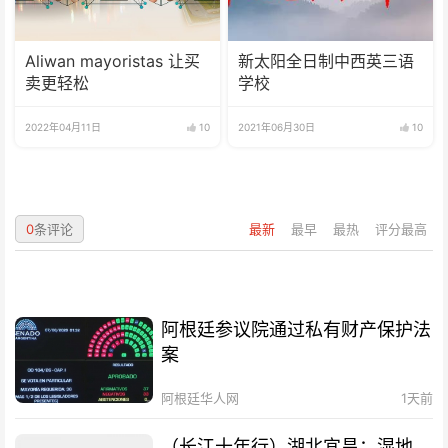
Aliwan mayoristas 让买
新太阳全日制中西英三语
卖更轻松
学校
2022年04月11日
10
2021年06月30日
10
0
条评论
最新
最早
最热
评分最高
阿根廷参议院通过私有财产保护法
案
阿根廷华人网
1天前
（长江十年行）湖北宜昌：湿地