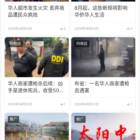
华人超市发生火灾 丢弃商
8月起，这些新规将影响
品遭民众疯抢
华侨华人生活
2026年08月04日
0
2026年08月03日
0
阿根廷
阿根廷
华人商家遭枪杀后续：凶
布省：一名华人商家遭枪
手是退休宪兵，收受5000
击遇害
美元
2026年08月03日
1
2026年08月02日
1
推广
推广