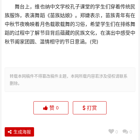
舞台上，维也纳中文学校孔子课堂的学生们穿着传统民
族服饰，表演舞蹈《苗族姑娘》。郑婕表示，苗族青年有在
中秋节夜晚映着月色载歌载舞的习俗，希望学生们在排练舞
蹈的过程中了解节目背后蕴藏的民族文化，在演出中感受中
秋节阖家团圆、温情相守的节日意涵。(完)
转载本网稿件不得篡改稿件主题，本网所载内容若涉及侵权请联系
删除。
赞
打赏
0
生成海报
0
0