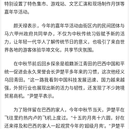
特别设置了特色集市、游戏站、文艺汇演和现场制作月饼等
嘉年华活动。
颜天禄表示，今年的嘉年华活动由街区内的民间团体与
马六甲州政府共同举办，不仅为中秋传统习俗赋予新的活
力，让年轻一代华人了解传统节日的意义，也吸引了来自世
界各地的游客体验华埠文化，共享节庆氛围。
在中秋节前后回乡探亲是祖籍浙江青田的巴西中国和平
统一促进会永久荣誉会长尹楚平多年来的习惯，这次他经义
乌回青田。“这一路我看到中国科技发展迅速、国力越来越
强，外贸行业也展现出新的活力与韧性，还发现了不少跨境
贸易商机。”尹楚平表示。
为了陪伴留在巴西的家人，今年中秋节当天，尹楚平在
飞往里约热内卢的飞机上度过。“十五的月亮十六圆，好在
还来得及和巴西的家人一起观赏今年的‘超级月亮’。”尹楚平