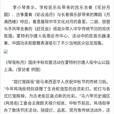
李小琴表示，学校民乐队带来的民乐合奏《花好月
圆》、古筝重奏《彩云追月》与长者俱乐部带来的舞蹈《月
满西楼》呼应，着意展现中华文化对月的喜爱。二胡、琵琶
与手风琴合奏的《赶花会》将观众带入中华传统节日的欢庆
氛围。蒙特利尔唐人街靠近市中心，活动中的民族乐器演
奏、中国功夫和歌舞表演吸引了不少当地民众驻足观看。
《琴音秋月》国庆中秋欢歌活动在蒙特利尔唐人街中山公园
上演。(受访者 供图)
“提灯笼踩街”是马来西亚华人庆祝中秋节的传统习俗。
“今年鸡场街特别获赠了生肖蛇造型的自贡彩灯。蛇灯与各
式灯笼辉映，为古老街区装点新的光彩。”马六甲历史城区
(鸡场街)工委会主席颜天禄介绍说，中秋节前后，鸡场街举
办了数场节庆活动，除提灯、品茗、赏月等传统活动外，还