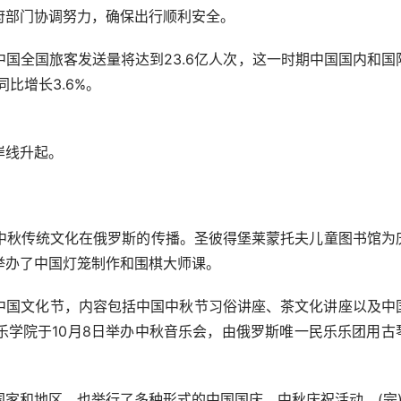
府部门协调努力，确保出行顺利安全。
全国旅客发送量将达到23.6亿人次，这一时期中国国内和国
比增长3.6%。
岸线升起。
秋传统文化在俄罗斯的传播。圣彼得堡莱蒙托夫儿童图书馆为
举办了中国灯笼制作和围棋大师课。
办中国文化节，内容包括中国中秋节习俗讲座、茶文化讲座以及中
乐学院于10月8日举办中秋音乐会，由俄罗斯唯一民乐乐团用古
和地区，也举行了多种形式的中国国庆、中秋庆祝活动。(完