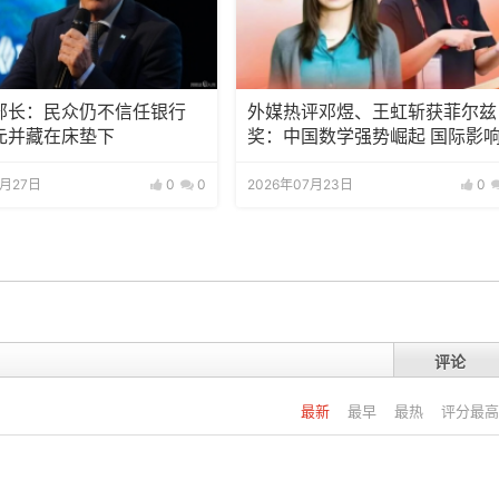
部长：民众仍不信任银行
外媒热评邓煜、王虹斩获菲尔兹
元并藏在床垫下
奖：中国数学强势崛起 国际影
力持续攀升
7月27日
0
0
2026年07月23日
0
评论
最新
最早
最热
评分最高