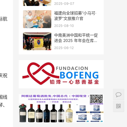
会座谈
2025-09-07
福建向全球招募“小马可·
波罗”文旅推介官
际航
2025-08-10
中南美洲中国和平统一促
进会 2025 年年会在库拉
索圆满举行，共绘反“独”
2025-06-12
促统宏伟蓝图
庆祝
国线
琴、
)