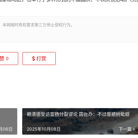
。本网随时有权要求第三方停止侵权行为。
赞
打赏
0
赖清德受访宣扬分裂谬论 国台办：不过是撼树蚍蜉
0月06日
2025年10月08日
下一篇 »