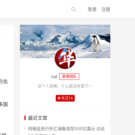
登录
注册
cui
管理团队
元化
这个人很懒，什么都没有留下～
关注TA
多国
最近文章
阿根廷央行外汇储备增至500亿美元 达近