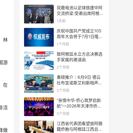
双鹿电池以足球搭建中阿
交流桥梁:受邀出席阿根廷
足协赞助商招待会！
1天前
庆祝中国共产党成立105
周年大会将于7月1日隆重
。林
举行
1个月前
致阿根廷水立方总决赛选
手家属的邀请函
国游
2个月前
重磅推介｜6月9日 德云
社布宜诺斯艾利斯相声专
，在
场！国风曲艺邂逅南美风
2个月前
情，多元文化狂欢全城集
结！
“亲情中华·侨心筑梦启新
航”—2026年天津市侨界
游活
新春联谊活动成功举办
5个月前
江西省代表团看望旅阿赣
籍侨胞与阿根廷江西总商
峰做