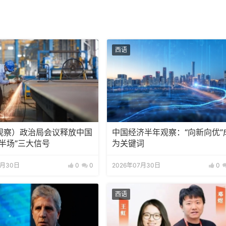
西语
观察）政治局会议释放中国
中国经济半年观察：“向新向优”
半场”三大信号
为关键词
7月30日
0
0
2026年07月30日
0
西语