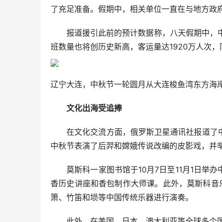
了充足准备。假期中，相关单位一直在与地方政
报道援引此前的预计数据称，八天假期中，中国
班数量也将创历史新高，客运量达1920万人次，同
辽宁大连，中秋节一轮圆月从大连梭鱼湾东方海
文化出海受追捧
在文化交流方面，俄罗斯卫星通讯社报道了中
中秋节表演了后羿和嫦娥传说改编的皮影戏，并
莫斯科一家图书馆于10月7日至11月1日举
香历史讲座和香包制作大师课。此外，莫斯科音
箫、竹笛和埙等中国传统乐器进行演奏。
此外，在美国、日本、澳大利亚等全球多个国家