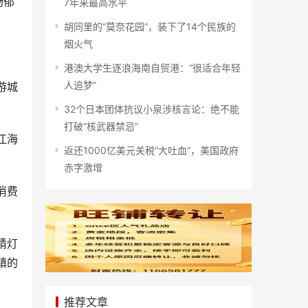
杨郁
7年来最高水平
胡同里的“莫奈花园”，装下了14个民族的
烟火气
港澳大学生逐浪海南自贸港：“很适合年轻
人追梦”
游城
32个日本团体抗议小泉涉核言论：绝不能
打破“核武器禁忌”
江海
返还1000亿美元关税“大吐血”，美国政府
赤字激增
消费
猜灯
镇的
推荐文章