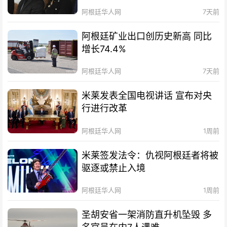
阿根廷华人网
7天前
阿根廷矿业出口创历史新高 同比
增长74.4%
阿根廷华人网
7天前
米莱发表全国电视讲话 宣布对央
行进行改革
阿根廷华人网
1周前
米莱签发法令：仇视阿根廷者将被
驱逐或禁止入境
阿根廷华人网
1周前
圣胡安省一架消防直升机坠毁 多