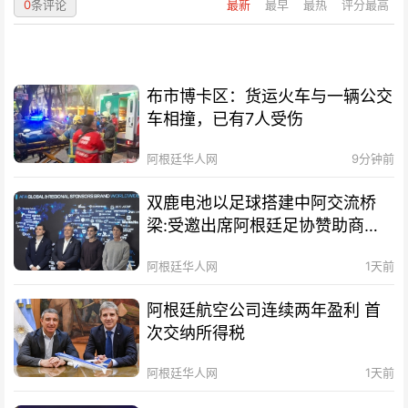
0
条评论
最新
最早
最热
评分最高
布市博卡区：货运火车与一辆公交
车相撞，已有7人受伤
阿根廷华人网
9分钟前
双鹿电池以足球搭建中阿交流桥
梁:受邀出席阿根廷足协赞助商招
待会！
阿根廷华人网
1天前
阿根廷航空公司连续两年盈利 首
次交纳所得税
阿根廷华人网
1天前