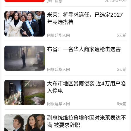
推广信息
2020-07-29
米莱：将寻求连任，已选定2027
年竞选搭档
阿根廷华人网
5天前
布省：一名华人商家遭枪击遇害
阿根廷华人网
5天前
大布市地区暴雨侵袭 近4万用户陷
入停电
阿根廷华人网
6天前
副总统维拉鲁埃尔因对米莱表达不
满 被要求辞职