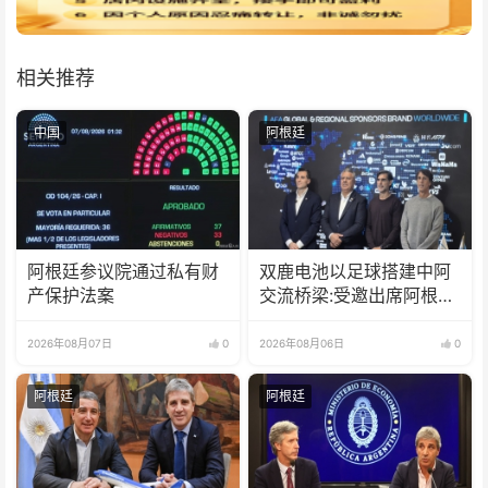
相关推荐
中国
阿根廷
阿根廷参议院通过私有财
双鹿电池以足球搭建中阿
产保护法案
交流桥梁:受邀出席阿根廷
足协赞助商招待会！
2026年08月07日
0
2026年08月06日
0
阿根廷
阿根廷