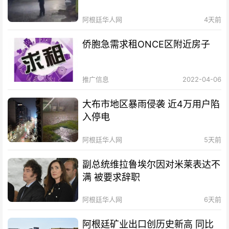
阿根廷华人网
4天前
侨胞急需求租ONCE区附近房子
推广信息
2022-04-06
大布市地区暴雨侵袭 近4万用户陷
入停电
阿根廷华人网
5天前
副总统维拉鲁埃尔因对米莱表达不
满 被要求辞职
阿根廷华人网
6天前
阿根廷矿业出口创历史新高 同比