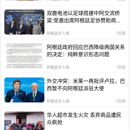
双鹿电池以足球搭建中阿交流桥
梁:受邀出席阿根廷足协赞助商招
待会！
阿根廷华人网
1天前
阿根廷政府回应巴西降级两国关系
的决定：纯粹意识形态问题
阿根廷华人网
1天前
外交冲突：米莱一再批评卢拉，巴
西暂不向阿根廷派驻大使
阿根廷华人网
2天前
华人超市发生火灾 丢弃商品遭民
众疯抢