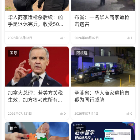
华人商家遭枪杀后续：凶
布省：一名华人商家遭枪
手是退休宪兵，收受5000
击遇害
美元
2026年08月03日
1
2026年08月02日
1
国际
阿根廷
加拿大总理：若美方关税
圣菲省：华人商家遭枪击
生效，加方将考虑所有回
疑为同行威胁
应选项
2026年07月21日
0
2026年07月14日
0
推广
推广