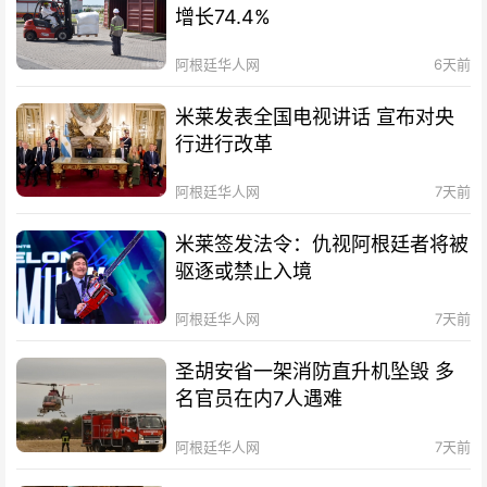
增长74.4%
阿根廷华人网
6天前
米莱发表全国电视讲话 宣布对央
行进行改革
阿根廷华人网
7天前
米莱签发法令：仇视阿根廷者将被
驱逐或禁止入境
阿根廷华人网
7天前
圣胡安省一架消防直升机坠毁 多
名官员在内7人遇难
阿根廷华人网
7天前