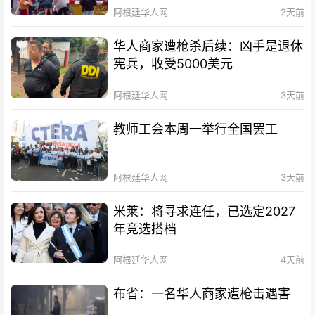
阿根廷华人网
2天前
华人商家遭枪杀后续：凶手是退休
宪兵，收受5000美元
阿根廷华人网
3天前
教师工会本周一举行全国罢工
阿根廷华人网
3天前
米莱：将寻求连任，已选定2027
年竞选搭档
阿根廷华人网
4天前
布省：一名华人商家遭枪击遇害