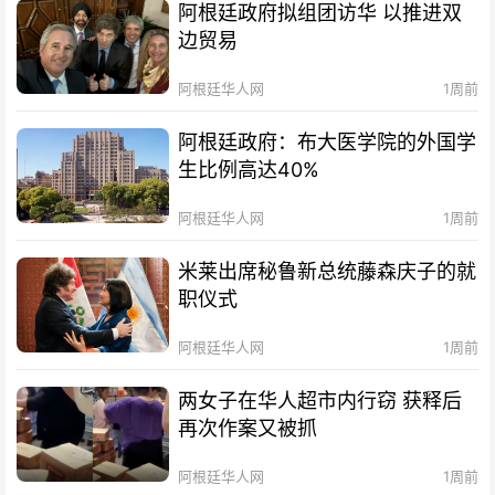
阿根廷政府拟组团访华 以推进双
边贸易
阿根廷华人网
1周前
阿根廷政府：布大医学院的外国学
生比例高达40%
阿根廷华人网
1周前
米莱出席秘鲁新总统藤森庆子的就
职仪式
阿根廷华人网
1周前
两女子在华人超市内行窃 获释后
再次作案又被抓
阿根廷华人网
1周前