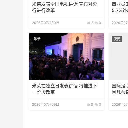
米莱发表全国电视讲话 宣布对央
商业员
行进行改革
5.7%
2026年07月30日
2
0
2026年0
乐活
便民
米莱在独立日发表讲话 将推进下
国际足
一阶段改革
因凡蒂
2026年07月09日
0
0
2026年0