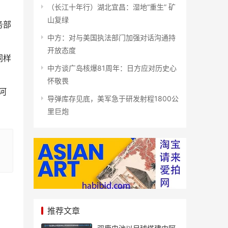
（长江十年行）湖北宜昌：湿地“重生” 矿
山复绿
务部
中方：对与美国执法部门加强对话沟通持
开放态度
同样
中方谈广岛核爆81周年：日方应对历史心
怀敬畏
河
导弹库存见底，美军急于研发射程1800公
里巨炮
推荐文章