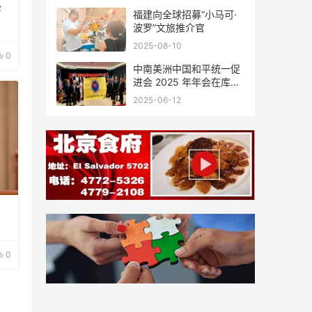
字
福建向全球招募“小马可·
波罗”文旅推介官
2025-08-10
0
中南美洲中国和平统一促
进会 2025 年年会在库拉
索圆满举行，共绘反“独”
2025-06-12
促统宏伟蓝图
0