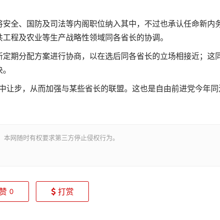
将安全、国防及司法等内阁职位纳入其中，不过也承认任命新内
共工程及农业等生产战略性领域同各省长的协调。
新定期分配方案进行协商，以在选后同各省长的立场相接近；这
决。
举中让步，从而加强与某些省长的联盟。这也是自由前进党今年同
。
。本网随时有权要求第三方停止侵权行为。
赞
打赏
0