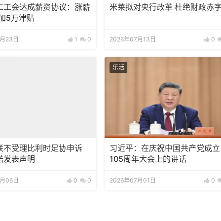
工工会达成薪资协议：涨薪
米莱拟对央行改革 杜绝财政赤
外加5万津贴
7月23日
1
0
2026年07月13日
0
乐活
联不受理比利时足协申诉
习近平：在庆祝中国共产党成立
诺发表声明
105周年大会上的讲话
7月06日
0
0
2026年07月01日
0