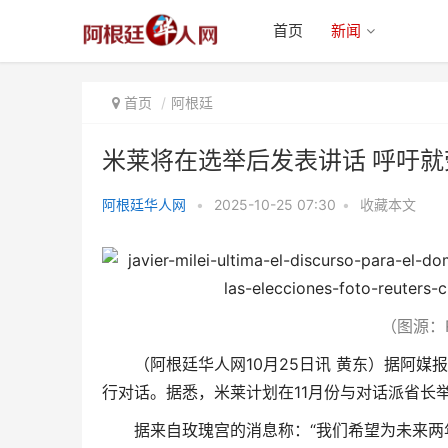
首页
新闻
首页
阿根廷
米莱将在选举后发表讲话 呼吁
阿根廷华人网
•
2025-10-25 07:30
•
收藏本文
米莱将在选举后发表讲话 呼吁就
劳工和税务改革达成一致
（图源：REU
（阿根廷华人网10月25日讯 黄东）据阿
行对话。据悉，米莱计划在11月份与对话派省长
据来自玫瑰宫的消息称：“我们希望为未来两