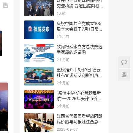
双鹿电池以足球搭建中阿
交流桥梁:受邀出席阿根廷
足协赞助商招待会！
1天前
庆祝中国共产党成立105
周年大会将于7月1日隆重
举行
1个月前
致阿根廷水立方总决赛选
手家属的邀请函
2个月前
重磅推介｜6月9日 德云
社布宜诺斯艾利斯相声专
场！国风曲艺邂逅南美风
2个月前
情，多元文化狂欢全城集
结！
“亲情中华·侨心筑梦启新
航”—2026年天津市侨界
新春联谊活动成功举办
5个月前
江西省代表团看望旅阿赣
籍侨胞与阿根廷江西总商
会座谈
2025-09-07