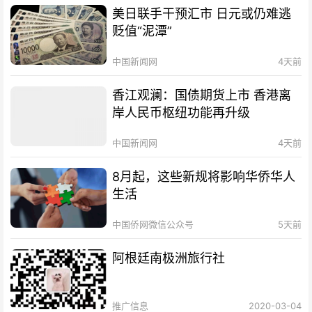
美日联手干预汇市 日元或仍难逃
贬值“泥潭”
中国新闻网
4天前
香江观澜：国债期货上市 香港离
岸人民币枢纽功能再升级
中国新闻网
4天前
8月起，这些新规将影响华侨华人
生活
中国侨网微信公众号
5天前
阿根廷南极洲旅行社
推广信息
2020-03-04