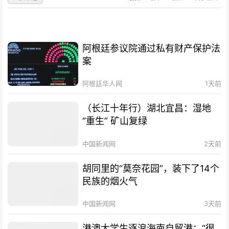
阿根廷参议院通过私有财产保护法
案
阿根廷华人网
1天前
（长江十年行）湖北宜昌：湿地
“重生” 矿山复绿
中国新闻网
2天前
胡同里的“莫奈花园”，装下了14个
民族的烟火气
中国新闻网
3天前
港澳大学生逐浪海南自贸港：“很