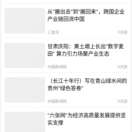
从“搬出去”到“搬回来”，跨国企业
产业链回流中国
三里河
5天前
甘肃庆阳：黄土塬上长出“数字麦
田” 算力引力场聚产业生态
中国新闻网
5天前
（长江十年行）写在青山绿水间的
贵州“绿色答卷”
中国新闻网
5天前
“六张网”为经济高质量发展提供坚
实支撑