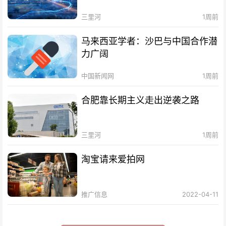
三里河
1周前
马来西亚学者：沙巴与中国合作潜
力广阔
中国新闻网
1周前
合肥靠长期主义走出逆袭之路
三里河
1周前
淘宝请来爱拍网
推广信息
2022-04-11