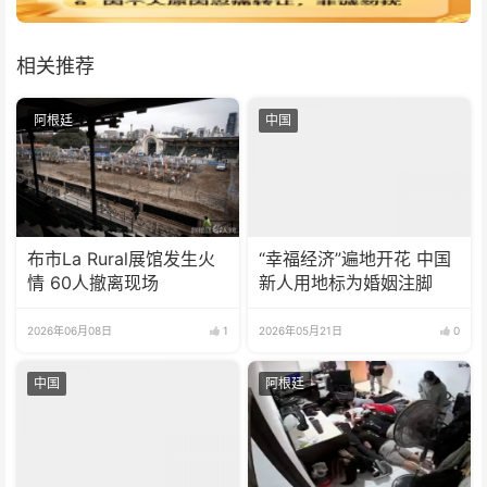
相关推荐
阿根廷
中国
布市La Rural展馆发生火
“幸福经济”遍地开花 中国
情 60人撤离现场
新人用地标为婚姻注脚
2026年06月08日
1
2026年05月21日
0
中国
阿根廷