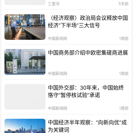
三里河
5天前
（经济观察）政治局会议释放中国
经济“下半场”三大信号
中国新闻网
1周前
中国商务部介绍中欧密集磋商进展
中国新闻网
1周前
中国外交部：30年来，中国始终
恪守“暂停核试验”承诺
中国新闻网
1周前
中国经济半年观察：“向新向优”成
为关键词