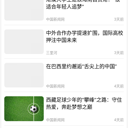
适合年轻人追梦”
中国新闻网
3天前
中外合作办学提速扩围，国际高校
押注中国未来
三里河
3天前
在巴西里约邂逅“舌尖上的中国”
中国新闻网
4天前
西藏足球少年的“攀峰”之路：守住
热爱，奔赴梦想之巅
中国新闻网
4天前