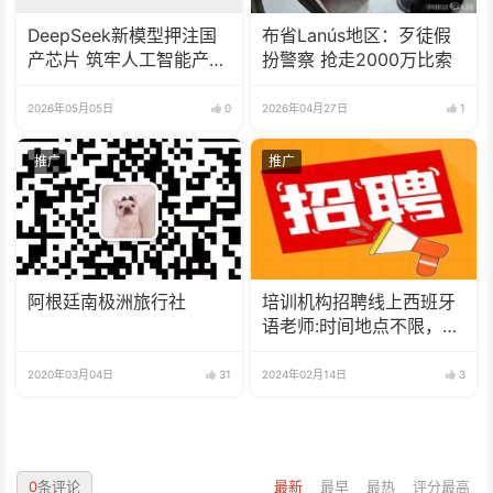
DeepSeek新模型押注国
布省Lanús地区：歹徒假
产芯片 筑牢人工智能产业
扮警察 抢走2000万比索
根基
2026年05月05日
0
2026年04月27日
1
推广
推广
阿根廷南极洲旅行社
培训机构招聘线上西班牙
语老师:时间地点不限，可
兼职可全职
2020年03月04日
31
2024年02月14日
3
0
条评论
最新
最早
最热
评分最高