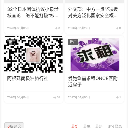
32个日本团体抗议小泉涉
外交部：中方一贯坚决反
核言论：绝不能打破“核武
对美方泛化国家安全概念
器禁忌”
打压中国企业
2026年08月05日
0
2026年07月29日
0
推广
推广
阿根廷南极洲旅行社
侨胞急需求租ONCE区附
近房子
2020年03月04日
31
2022年04月06日
1
0
条评论
最新
最早
最热
评分最高