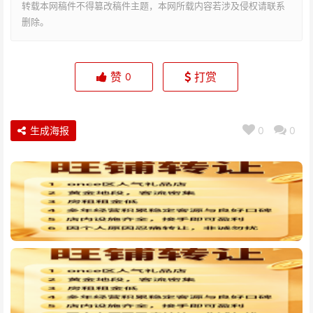
转载本网稿件不得篡改稿件主题，本网所载内容若涉及侵权请联系
删除。
赞
打赏
0
生成海报
0
0