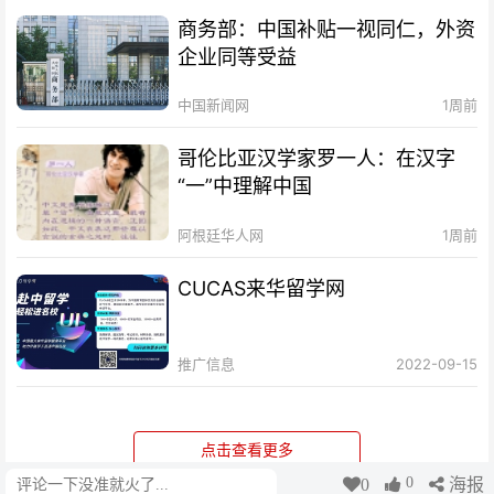
商务部：中国补贴一视同仁，外资
企业同等受益
中国新闻网
1周前
哥伦比亚汉学家罗一人：在汉字
“一”中理解中国
阿根廷华人网
1周前
CUCAS来华留学网
推广信息
2022-09-15
点击查看更多
0
0
海报
评论