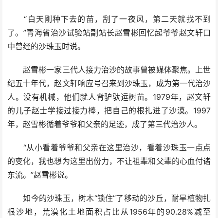
“白天刚种下去的苗，刮了一夜风，第二天就找不到
了。”青海省治沙试验站副站长赵雪彬回忆起爷爷赵文轩口
中曾经的沙珠玉时说。
赵雪彬一家三代人接力治沙的故事曾被媒体聚焦。上世
纪五十年代，赵文轩响应号召来到沙珠玉，成为第一代治沙
人。没有机械，他们就人背驴驮运树苗。1979年，赵文轩
的儿子赵士学接过接力棒，把自己的根扎进了沙漠。1997
年，赵雪彬循着爷爷和父亲的足迹，成了第三代治沙人。
“从小看着爷爷和父亲在这里治沙，看着沙珠玉一点点
的变化，我也想为这里出份力，不让祖辈和父辈的心血付诸
东流。”赵雪彬说。
如今的沙珠玉，树木“锁住”了移动的沙丘，耐旱植物扎
根沙地，荒漠化土地面积占比从1956年的90.28%减至