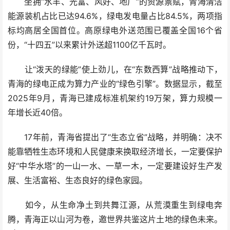
坐拥“水丰、光富、风好、地广”的资源禀赋，青海清洁
能源装机占比已达94.6%，绿电发电量占比84.5%，两项指
标均高居全国首位。高原绿电外送范围已覆盖全国16个省
份，“十四五”以来累计外送超1100亿千瓦时。
让“泼天的绿能”使上劲儿，在“东数西算”战略推动下，
青海的绿电正成为算力产业的“绿色引擎”。数据显示，截至
2025年9月，青海已建成标准机架约19万架，算力规模一
年增长近40倍。
17年前，青海省提出了“生态立省”战略，并明确：决不
能靠牺牲生态环境和人民健康来换取经济增长，一定要保护
好“中华水塔”的一山一水、一草一木，一定要建设好生产发
展、生活富裕、生态良好的绿色家园。
如今，从生命净土到共舞江源，从荒漠重生到绿电奔
腾，青海正以山河为卷，邀世界共鉴这片土地的绿色未来。