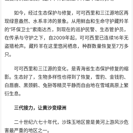
如今，经过生态保护与修复，可可西里和三江源地区再
现绿意盎然、水系丰沛的景象。从用鲜血和生命守护藏羚羊
的“环保卫士”索南达杰，到现在的巡护民警、生态管护员，
在传承与守护之下，自2009年起，可可西里已连续16年无
盗猎枪声。藏羚羊在这里悠闲栖息，种群数量恢复至7万多
只。
可可西里和三江源的变化，是青海省生态保护修复的缩
影。生态好了，生物多样性也得到了恢复，雪豹、金钱豹、
白唇鹿、黑颈鹤、兔狲等精灵平静而自由地在雪域高原上繁
衍生息。
三代接力，让黄沙变绿洲
二十世纪六七十年代，沙珠玉地区曾是黄河上游风沙危
害最严重的地区之一。