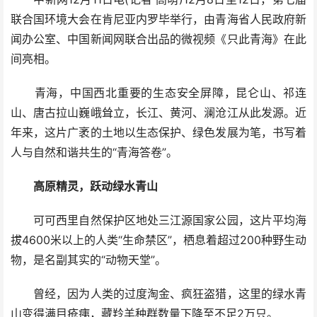
联合国环境大会在肯尼亚内罗毕举行，由青海省人民政府新
闻办公室、中国新闻网联合出品的微视频《只此青海》在此
间亮相。
青海，中国西北重要的生态安全屏障，昆仑山、祁连
山、唐古拉山巍峨耸立，长江、黄河、澜沧江从此发源。近
年来，这片广袤的土地以生态保护、绿色发展为笔，书写着
人与自然和谐共生的“青海答卷”。
高原精灵，跃动绿水青山
可可西里自然保护区地处三江源国家公园，这片平均海
拔4600米以上的人类“生命禁区”，栖息着超过200种野生动
物，是名副其实的“动物天堂”。
曾经，因为人类的过度淘金、疯狂盗猎，这里的绿水青
山变得满目疮痍，藏羚羊种群数量下降至不足2万只。